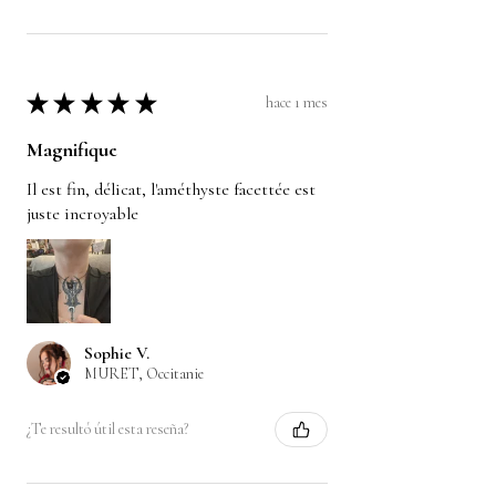
★
★
★
★
★
hace 1 mes
Magnifique
Il est fin, délicat, l'améthyste facettée est
juste incroyable
Sophie V.
MURET, Occitanie
¿Te resultó útil esta reseña?