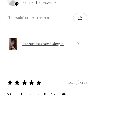
Bauvin, Hauts-de-France
¿Te resultó útil esta reseña?
Earcuff macramé simple
★
★
★
★
★
hace 13 horas
Merci beaucoup d'exister 🙏
Après avoir passé plusieurs commande
pour différents bijoux, je ne peux que vous
recommander les pièces de l'atelier ! La
qualité et la beauté des bijoux est au
rendez-vo...
MOSTRAR MÁS