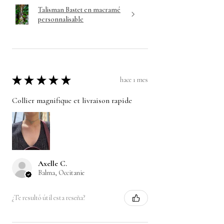
Talisman Bastet en macramé
personnalisable
★
★
★
★
★
hace 1 mes
Collier magnifique et livraison rapide
Axelle C.
Balma, Occitanie
¿Te resultó útil esta reseña?