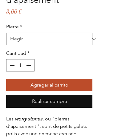
Precio
8,00 €
Pierre
*
Cantidad
*
Agregar al carrito
Realizar compra
Les
worry stones
, ou "pierres
d’apaisement ", sont de petits galets
polis avec une encoche creusée,