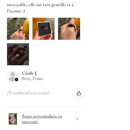
incroyable, elle est très gentille et à
l’écoute :)
4+
Cécile J.
Brest, France
¿Te resultó útil esta reseña?
Bague personnalisée en
macramé