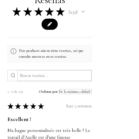
★
★
★
★
★
232
232
Este producto aún no tiene reseñas, así que
consulte nuestras otras reseñas.
1 - 6 de 232
Ordenar por:
★
★
★
★
★
hace 3 semanas
Excellent !
Ma bague personnalisée est très belle ! Le
travail d’Axelle est d’une finesse