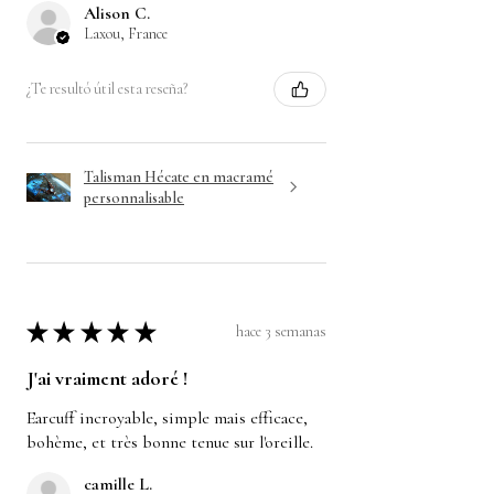
Alison C.
Laxou, France
¿Te resultó útil esta reseña?
Talisman Hécate en macramé
personnalisable
★
★
★
★
★
hace 3 semanas
J'ai vraiment adoré !
Earcuff incroyable, simple mais efficace,
bohème, et très bonne tenue sur l'oreille.
camille L.