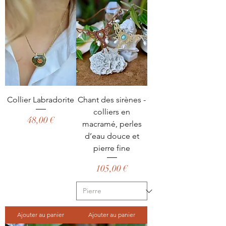
Collier Labradorite
Chant des sirènes -
colliers en
Prix
48,00 €
macramé, perles
d’eau douce et
pierre fine
Prix
105,00 €
Ajouter au panier
Ajouter au panier