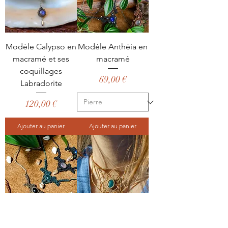
Modèle Calypso en
Modèle Anthéia en
macramé et ses
macramé
coquillages
Prix
69,00 €
Labradorite
Prix
120,00 €
Ajouter au panier
Ajouter au panier