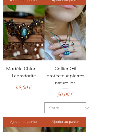
Modèle Chloris -
Collier Œil
Labradorite
protecteur pierres
naturelles
Prix
69,00 €
Prix
50,00 €
Ajouter au panier
Ajouter au panier