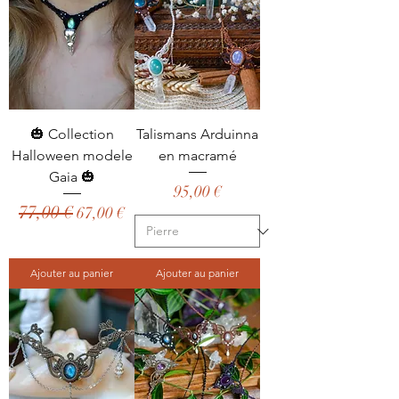
🎃 Collection
Talismans Arduinna
Halloween modele
en macramé
Gaia 🎃
Prix
95,00 €
77,00 €
Prix original
Prix promotionnel
67,00 €
Ajouter au panier
Ajouter au panier