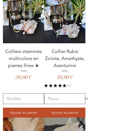
Colliers vitaminés
Collier Rubis
multicolors en
Zoisite, Amethyste,
pierres fines ☀️
Aventurine
Prix
Prix
50,00 €
48,00 €
★
★
★
★
★
1
1
Ajouter au panier
Ajouter au panier