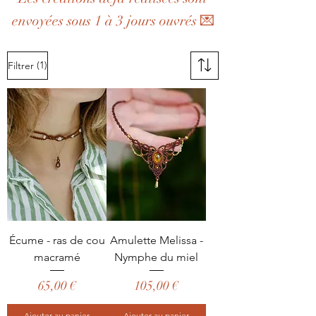
envoyées sous 1 à 3 jours ouvrés 💌
(1)
Filtrer
Écume - ras de cou
Amulette Melissa -
macramé
Nymphe du miel
Prix
Prix
65,00 €
105,00 €
Ajouter au panier
Ajouter au panier