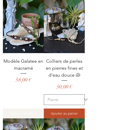
Modèle Galatee en
Colliers de perles
macramé
en pierres fines et
d’eau douce 🐚
Prix
58,00 €
Prix
50,00 €
Rupture de stock
Ajouter au panier