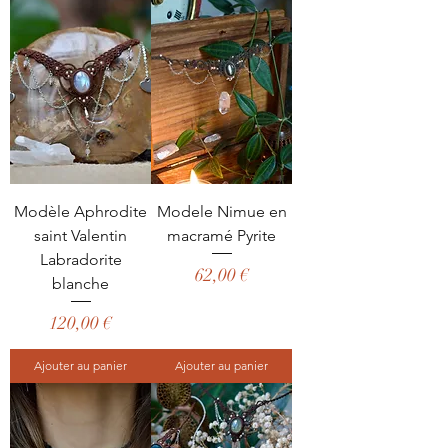
Modèle Aphrodite
Modele Nimue en
saint Valentin
macramé Pyrite
Labradorite
Prix
62,00 €
blanche
Prix
120,00 €
Ajouter au panier
Ajouter au panier