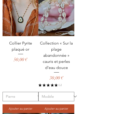
Collier Pyrite
Collection « Sur la
plaqué or
plage
abandonnée »
Prix
50,00 €
cauris et perles
d’eau douce
Prix
30,00 €
★
★
★
★
★
1
1
Ajouter au panier
Ajouter au panier