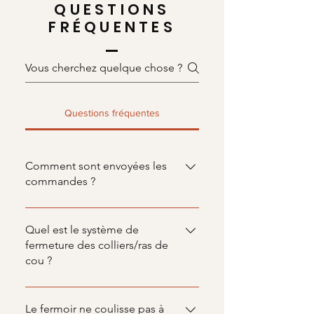
QUESTIONS
FRÉQUENTES
Questions fréquentes
Comment sont envoyées les
commandes ?
Les créations sont envoyées
protégées dans du papier bulle, le
Quel est le système de
tout dans un pochon puis via La
fermeture des colliers/ras de
cou ?
Poste en lettre bulle suivie.
Le système de fermeture utilisé est
un fermoir coulissant, permettant
Le fermoir ne coulisse pas à