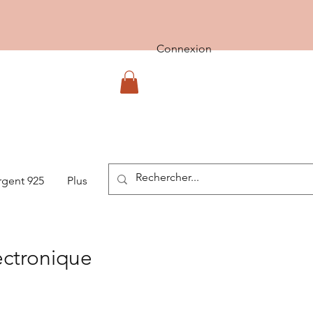
Connexion
rgent 925
Plus
ectronique