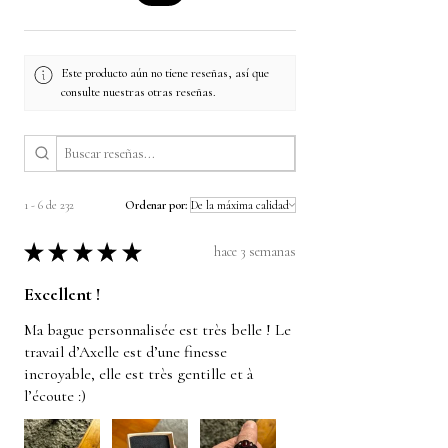
Este producto aún no tiene reseñas, así que
consulte nuestras otras reseñas.
1 - 6 de 232
Ordenar por:
★
★
★
★
★
hace 3 semanas
Excellent !
Ma bague personnalisée est très belle ! Le
travail d’Axelle est d’une finesse
incroyable, elle est très gentille et à
l’écoute :)