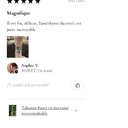
★
★
★
★
★
hace 1 mes
Magnifique
Il est fin, délicat, l'améthyste facettée est
juste incroyable
Sophie V.
MURET, Occitanie
¿Te resultó útil esta reseña?
Talisman Bastet en macramé
personnalisable