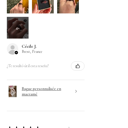
4+
Cécile J.
Brest, France
¿Te resultó útil esta reseña?
Bague personnalisée en
macramé