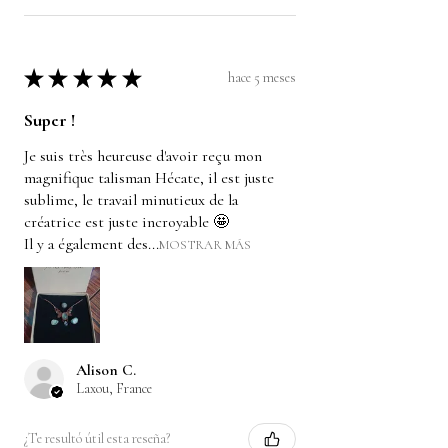
★
★
★
★
★
hace 5 meses
Super !
Je suis très heureuse d'avoir reçu mon
magnifique talisman Hécate, il est juste
sublime, le travail minutieux de la
créatrice est juste incroyable 🤩
Il y a également des...
MOSTRAR MÁS
Alison C.
Laxou, France
¿Te resultó útil esta reseña?