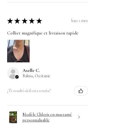
★
★
★
★
★
hace 1 mes
Collier magnifique et livraison rapide
Axelle C.
Balma, Occitanie
¿Te resultó útil esta reseña?
Modèle Chloris en macramé
personnalisable