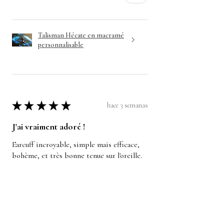
Talisman Hécate en macramé
personnalisable
★
★
★
★
★
hace 3 semanas
J'ai vraiment adoré !
Earcuff incroyable, simple mais efficace,
bohème, et très bonne tenue sur l'oreille.
camille L.
Bauvin, Hauts-de-France
¿Te resultó útil esta reseña?