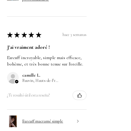
★
★
★
★
★
hace 3 semanas
J'ai vraiment adoré !
Earcuff incroyable, simple mais efficace,
bohème, et très bonne tenue sur l'oreille.
camille L.
Bauvin, Hauts-de-France
¿Te resultó útil esta reseña?
Earcuff macramé simple