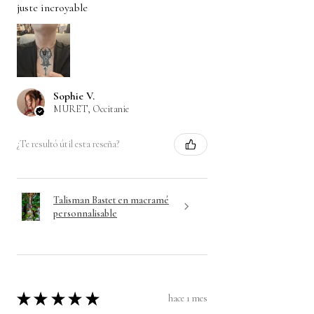
juste incroyable
Sophie V.
MURET, Occitanie
¿Te resultó útil esta reseña?
Talisman Bastet en macramé
personnalisable
★
★
★
★
★
hace 1 mes