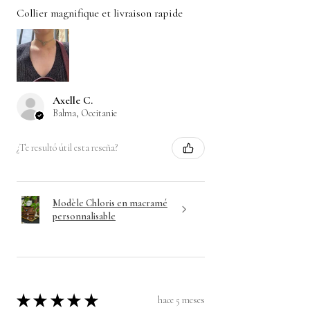
Collier magnifique et livraison rapide
Axelle C.
Balma, Occitanie
¿Te resultó útil esta reseña?
Modèle Chloris en macramé
personnalisable
★
★
★
★
★
hace 5 meses