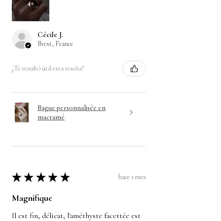
4+
Cécile J.
Brest, France
¿Te resultó útil esta reseña?
Bague personnalisée en
macramé
★
★
★
★
★
hace 1 mes
Magnifique
Il est fin, délicat, l'améthyste facettée est