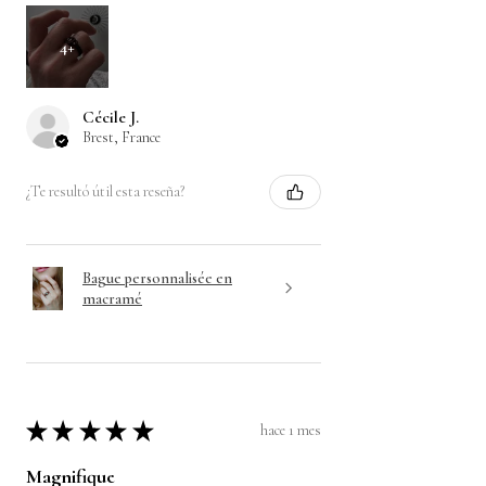
4+
Cécile J.
Brest, France
¿Te resultó útil esta reseña?
Bague personnalisée en
macramé
★
★
★
★
★
hace 1 mes
Magnifique