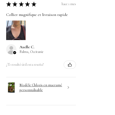
★
★
★
★
★
hace 1 mes
Collier magnifique et livraison rapide
Axelle C.
Balma, Occitanie
¿Te resultó útil esta reseña?
Modèle Chloris en macramé
personnalisable