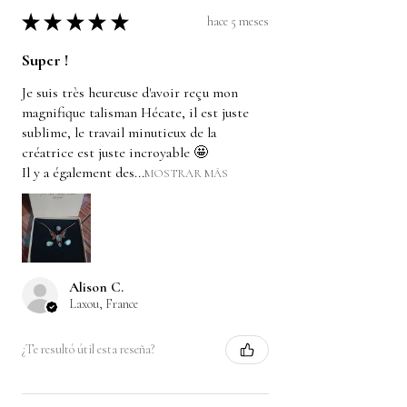
★
★
★
★
★
hace 5 meses
Super !
Je suis très heureuse d'avoir reçu mon
magnifique talisman Hécate, il est juste
sublime, le travail minutieux de la
créatrice est juste incroyable 🤩
Il y a également des...
MOSTRAR MÁS
Alison C.
Laxou, France
¿Te resultó útil esta reseña?