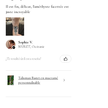
Il est fin, délicat, l'améthyste facettée est
juste incroyable
Sophie V.
MURET, Occitanie
¿Te resultó útil esta reseña?
Talisman Bastet en macramé
personnalisable