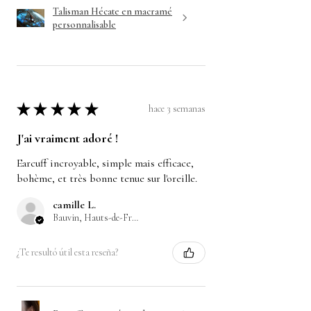
Talisman Hécate en macramé
personnalisable
★
★
★
★
★
hace 3 semanas
J'ai vraiment adoré !
Earcuff incroyable, simple mais efficace,
bohème, et très bonne tenue sur l'oreille.
camille L.
Bauvin, Hauts-de-France
¿Te resultó útil esta reseña?