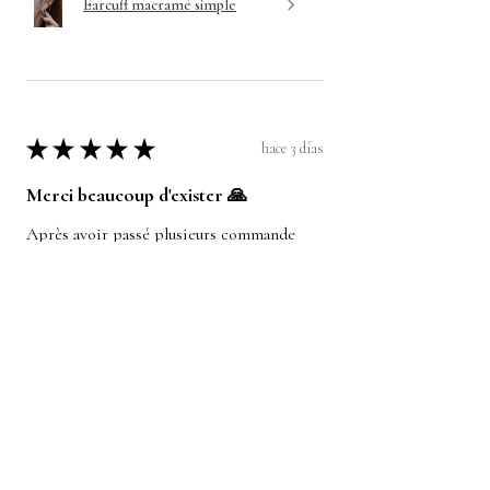
Earcuff macramé simple
★
★
★
★
★
hace 3 días
Merci beaucoup d'exister 🙏
Après avoir passé plusieurs commande
pour différents bijoux, je ne peux que vous
recommander les pièces de l'atelier ! La
qualité et la beauté des bijoux est au
rendez-vo...
MOSTRAR MÁS
Anonyme
¿Te resultó útil esta reseña?