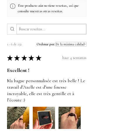
Este producto aún no tiene reseñas, así que
consulte nuestras otras reseñas.
1 - 6 de 232
Ordenar por:
★
★
★
★
★
hace 4 semanas
Excellent !
Ma bague personnalisée est très belle ! Le
travail d’Axelle est d’une finesse
incroyable, elle est très gentille et à
l’écoute :)