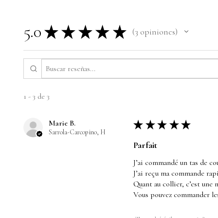
5.0
★
★
★
★
★
3
opiniones
3
1 - 3 de 3
Marie B.
★
★
★
★
★
Sarrola-Carcopino, H
Parfait
J’ai commandé un tas de co
J’ai reçu ma commande rapi
Quant au collier, c’est une 
Vous pouvez commander les