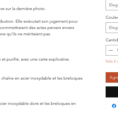
Elegi
ve sur la dernière photo.
Couleu
ribution. Elle exécutait son jugement pour
i commettraient des actes pervers envers
Elegi
ne qu’ils ne méritaient pas.
Canti
 et purifié, avec une carte explicative.
Solo 2 
Agre
a chaîne en acier inoxydable et les breloques
acier inoxydable doré et les breloques en