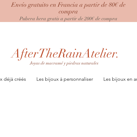
Envío gratuito en Francia a partir de 80€ de
compra
Pulsera hera gratis a partir de 200€ de compra
AfterTheRainAtelier.
Joyas de macramé y piedras naturales
x déjà créés
Les bijoux à personnaliser
Les bijoux en a