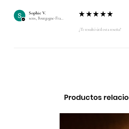
Sophie V.
★
★
★
★
★
sens, Bourgogne-Franche-Comté
¿Te resultó útil esta reseña?
Productos relaci