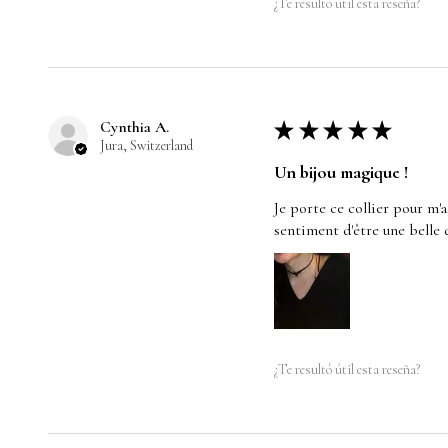
¿Te resultó útil esta reseña?
Cynthia A.
★
★
★
★
★
Jura, Switzerland
Un bijou magique !
Je porte ce collier pour m'
sentiment d'être une belle 
¿Te resultó útil esta reseña?