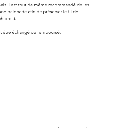
, mais il est tout de même recommandé de les
ne baignade afin de préserver le fil de
hlore..).
eut être échangé ou remboursé.
bles : Amazonite, Améthyste, Apatite,
mblebee, Labradorite, Lapis Lazuli, Larimar,
ne blanche, Pierre de Soleil, Préhnite, Quartz