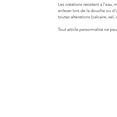
Les créations résistent à l'eau
enlever lors de la douche ou d'u
toutes altérations (calcaire, sel, c
Tout article personnalisé ne p
Référencement: Pierres disponi
Charoïte, Chrysocolle, Jaspe Bu
Oeil de tigre, Onyx, Pierre de lu
rose.