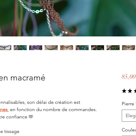
en macramé
85,00
★
★
nnalisables, son délai de création est
Pierre
ines
, en fonction du nombre de commandes.
Elegi
tre confiance 🫶
Couleu
de tissage