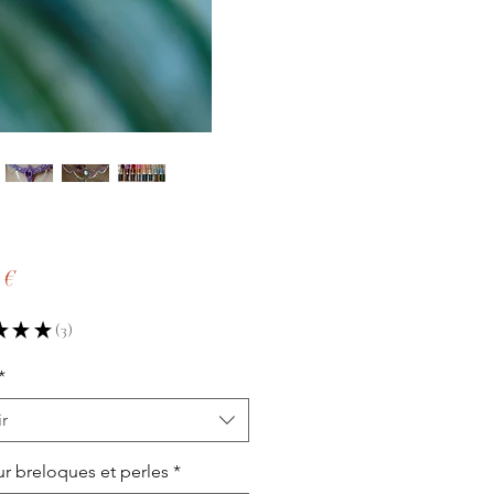
Precio
 €
★
★
★
3
3
*
r
r breloques et perles
*