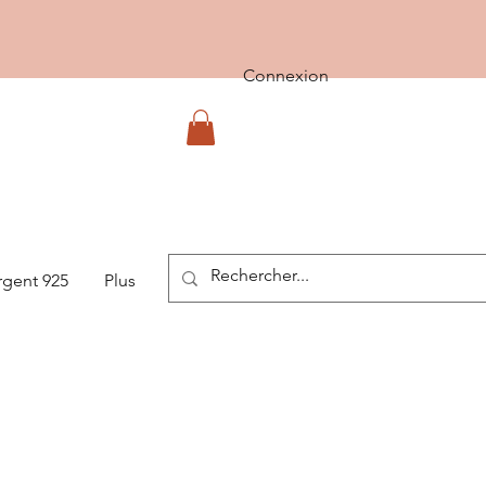
Connexion
rgent 925
Plus