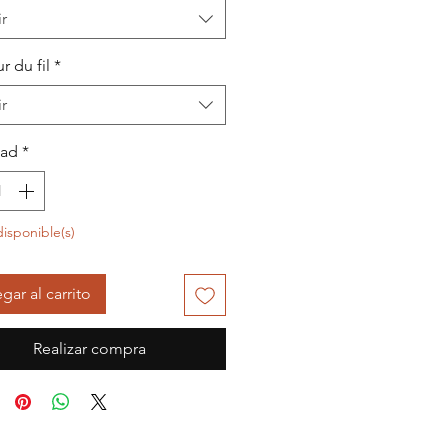
r
r du fil
*
r
dad
*
disponible(s)
gar al carrito
Realizar compra