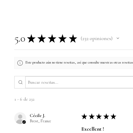
5.0
★
★
★
★
★
232
opiniones
232
Este producto aún no tiene reseñas, así que consulte nuestras otras reseñas
1 - 6 de 232
Cécile J.
★
★
★
★
★
Brest, France
Excellent !