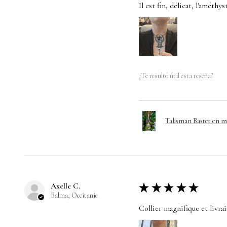
Il est fin, délicat, l'améthy
¿Te resultó útil esta reseña?
Talisman Bastet en 
Axelle C.
★
★
★
★
★
Balma, Occitanie
Collier magnifique et livra