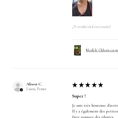
¿Te resultó útil esta reseña?
Modèle Chloris en m
Alison C.
★
★
★
★
★
Laxou, France
Super !
Je suis très heureuse d'avoi
Il y a également des petite
faire pousser des plantes.