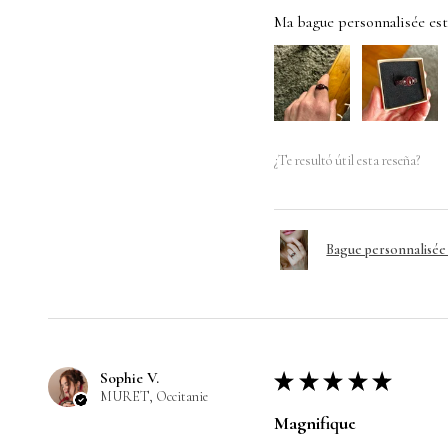
Ma bague personnalisée est t
¿Te resultó útil esta reseña?
Bague personnalisé
Sophie V.
★
★
★
★
★
MURET, Occitanie
Magnifique