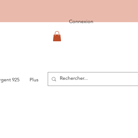
Connexion
rgent 925
Plus