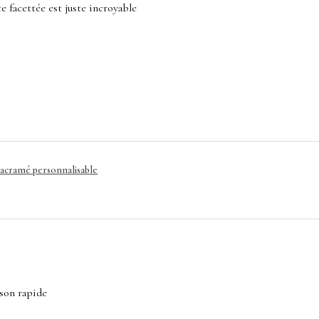
ste facettée est juste incroyable
macramé personnalisable
ison rapide