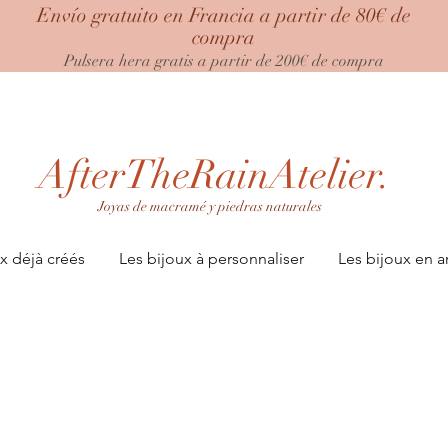
Envío gratuito en Francia a partir de 80€ de
compra
Pulsera hera gratis a partir de 200€ de compra
AfterTheRainAtelier.
Joyas de macramé y piedras naturales
x déjà créés
Les bijoux à personnaliser
Les bijoux en a