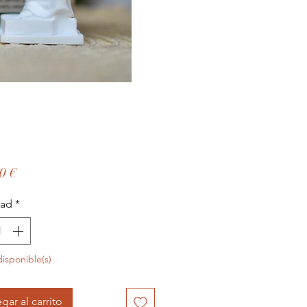
Precio
0 €
dad
*
disponible(s)
gar al carrito