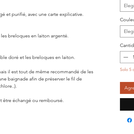
Elegi
é et purifié, avec une carte explicative.
Couleu
Elegi
 les breloques en laiton argenté.
Canti
ble doré et les breloques en laiton.
Solo 5 
, mais il est tout de même recommandé de les
ne baignade afin de préserver le fil de
hlore..).
Agre
eut être échangé ou remboursé.
bles : Amazonite, Améthyste, Labradorite,
Opale dendritique, Préhnite, Pyrite, Quartz