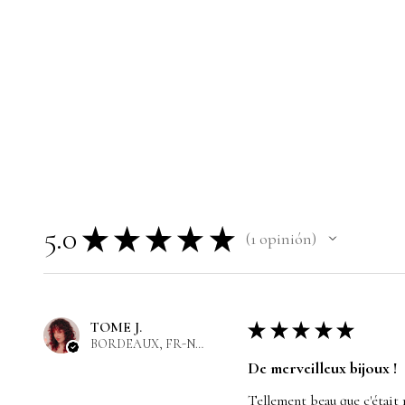
5.0
★
★
★
★
★
1
opinión
1
TOME J.
★
★
★
★
★
BORDEAUX, FR-NAQ
De merveilleux bijoux !
Tellement beau que c'était 