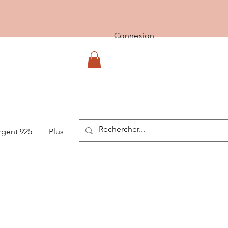
Connexion
rgent 925
Plus