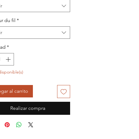
r
r du fil
*
r
dad
*
disponible(s)
gar al carrito
Realizar compra