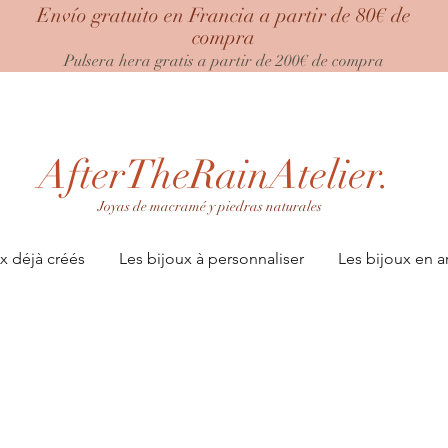
Envío gratuito en Francia a partir de 80€ de
compra
Pulsera hera gratis a partir de 200€ de compra
AfterTheRainAtelier.
Joyas de macramé y piedras naturales
x déjà créés
Les bijoux à personnaliser
Les bijoux en a