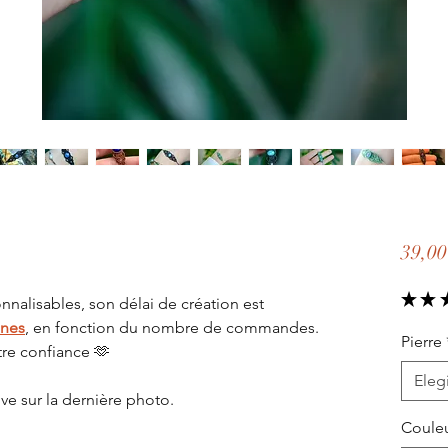
39,00
★
★
nnalisables, son délai de création est
ines
, en fonction du nombre de commandes.
Pierre
tre confiance 🫶
Elegi
ve sur la dernière photo.
Couleu