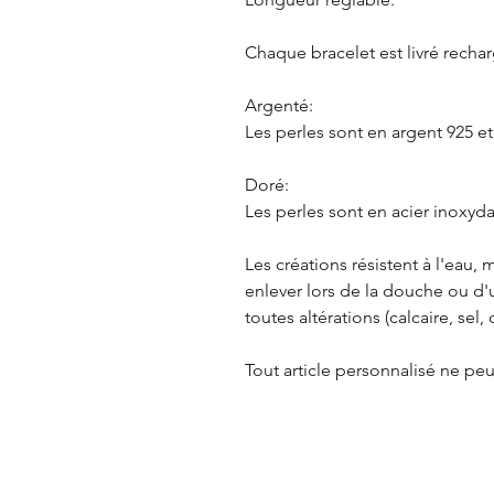
Chaque bracelet est livré recharg
Argenté:
Les perles sont en argent 925 et
Doré:
Les perles sont en acier inoxyda
Les créations résistent à l'eau
enlever lors de la douche ou d'u
toutes altérations (calcaire, sel, c
Tout article personnalisé ne p
Référencement: Pierres disponi
Lapis Lazuli, Obsidienne neige, 
rose, Turquoise.