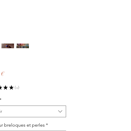
Precio
 €
★
★
★
1
1
*
r
r breloques et perles
*