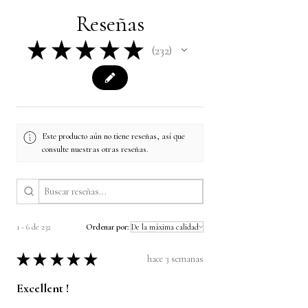
Reseñas
★
★
★
★
★
232
232
Este producto aún no tiene reseñas, así que
consulte nuestras otras reseñas.
1 - 6 de 232
Ordenar por:
★
★
★
★
★
hace 3 semanas
Excellent !