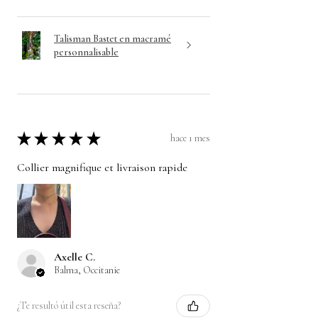
Talisman Bastet en macramé
personnalisable
★
★
★
★
★
hace 1 mes
Collier magnifique et livraison rapide
Axelle C.
Balma, Occitanie
¿Te resultó útil esta reseña?