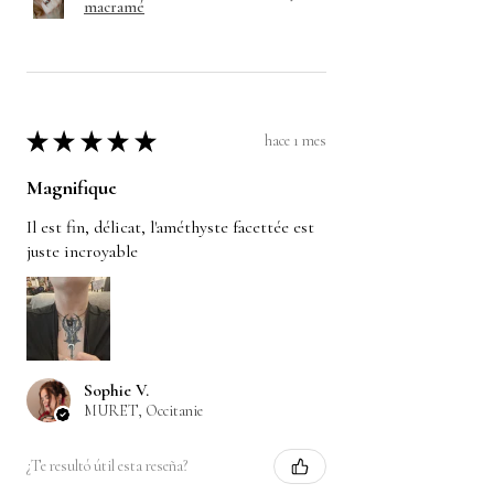
macramé
★
★
★
★
★
hace 1 mes
Magnifique
Il est fin, délicat, l'améthyste facettée est
juste incroyable
Sophie V.
MURET, Occitanie
¿Te resultó útil esta reseña?