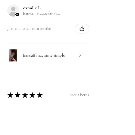
camille L.
Bauvin, Hauts-de-France
¿Te resultó útil esta reseña?
Earcuff macramé simple
★
★
★
★
★
hace 2 horas
Merci beaucoup d'exister 🙏
Après avoir passé plusieurs commande
pour différents bijoux, je ne peux que vous
recommander les pièces de l'atelier ! La