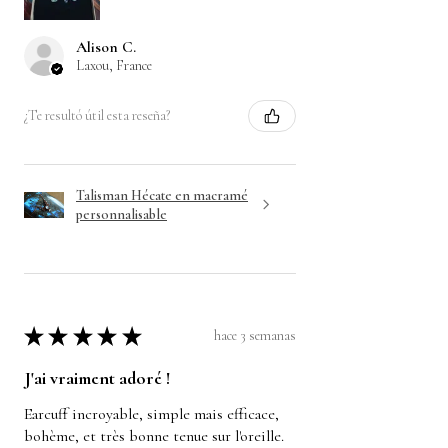
Alison C.
Laxou, France
¿Te resultó útil esta reseña?
Talisman Hécate en macramé
personnalisable
★
★
★
★
★
hace 3 semanas
J'ai vraiment adoré !
Earcuff incroyable, simple mais efficace,
bohème, et très bonne tenue sur l'oreille.