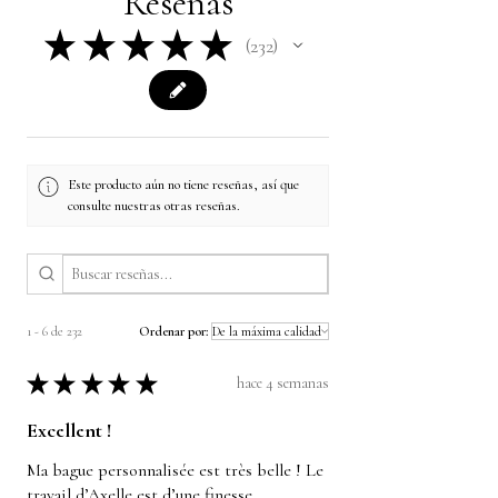
Reseñas
★
★
★
★
★
232
232
Este producto aún no tiene reseñas, así que
consulte nuestras otras reseñas.
1 - 6 de 232
Ordenar por:
★
★
★
★
★
hace 4 semanas
Excellent !
Ma bague personnalisée est très belle ! Le
travail d’Axelle est d’une finesse