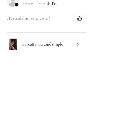
Bauvin, Hauts-de-France
¿Te resultó útil esta reseña?
Earcuff macramé simple
★
★
★
★
★
hace 1 día
Merci beaucoup d'exister 🙏
Après avoir passé plusieurs commande
pour différents bijoux, je ne peux que vous
recommander les pièces de l'atelier ! La
qualité et la beauté des bijoux est au