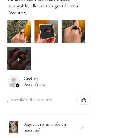
incroyable, elle est très gentille et à
l’écoute :)
4+
Cécile J.
Brest, France
¿Te resultó útil esta reseña?
Bague personnalisée en
macramé