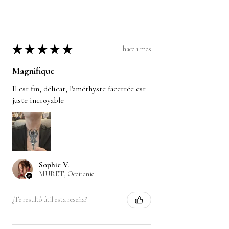
★
★
★
★
★
hace 1 mes
Magnifique
Il est fin, délicat, l'améthyste facettée est
juste incroyable
Sophie V.
MURET, Occitanie
¿Te resultó útil esta reseña?