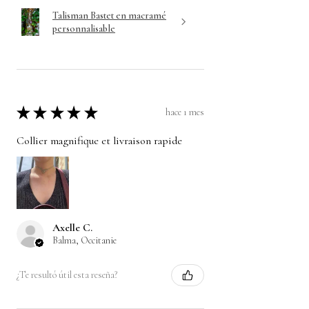
Talisman Bastet en macramé
personnalisable
★
★
★
★
★
hace 1 mes
Collier magnifique et livraison rapide
Axelle C.
Balma, Occitanie
¿Te resultó útil esta reseña?