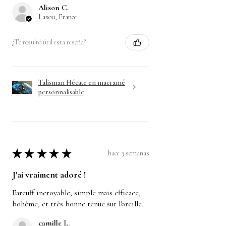
Alison C.
Laxou, France
¿Te resultó útil esta reseña?
Talisman Hécate en macramé
personnalisable
★
★
★
★
★
hace 3 semanas
J'ai vraiment adoré !
Earcuff incroyable, simple mais efficace,
bohème, et très bonne tenue sur l'oreille.
camille L.