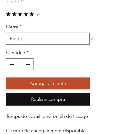
35,00 €
★
★
★
★
★
1
1
Pierre
*
Cantidad
*
Agregar al carrito
Realizar compra
Temps de travail: environ 2h de tissage
Ce modèle est également disponible