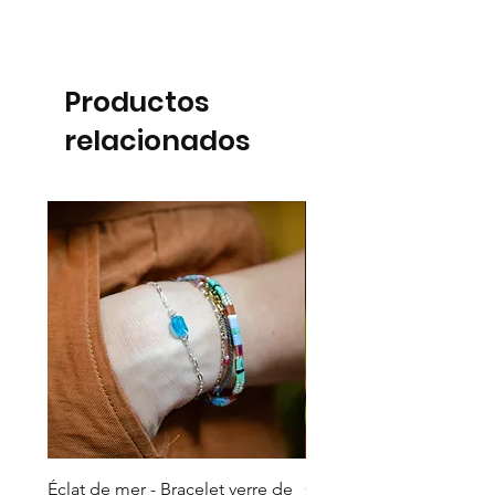
Productos
relacionados
Éclat de mer - Bracelet verre de
Cœur de Te Fiti - Talism