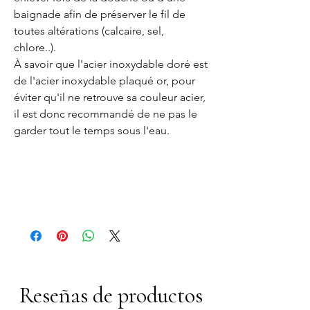
baignade afin de préserver le fil de
toutes altérations (calcaire, sel,
chlore..).
À savoir que l'acier inoxydable doré est
de l'acier inoxydable plaqué or, pour
éviter qu'il ne retrouve sa couleur acier,
il est donc recommandé de ne pas le
garder tout le temps sous l'eau.
Référencement: pierres disponibles:
Améthyste, Labradorite, Quartz rose,
Turquoise, Labradorite blanche, Lapis
lazuli, Obsidienne neige
Reseñas de productos