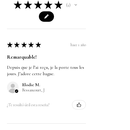
★
★
★
★
★
1
1
★
★
★
★
★
hace 1 año
Remarquable!
Depuis que je l’ai reçu, je la porte tous les
jours. J’adore cette bague.
Elodie M.
Bessancourt, J
¿Te resultó útil esta reseña?