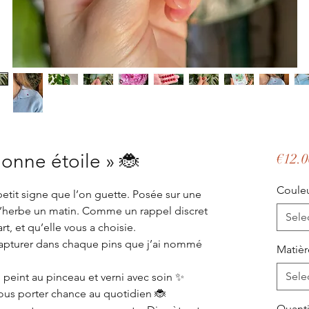
Bonne étoile » 🐞
€12.0
Coule
petit signe que l’on guette. Posée sur une
l’herbe un matin. Comme un rappel discret
Sele
t, et qu’elle vous a choisie.
 capturer dans chaque pins que j’ai nommé
Matièr
Sele
 peint au pinceau et verni avec soin ✨
ous porter chance au quotidien 🐞
Quanti