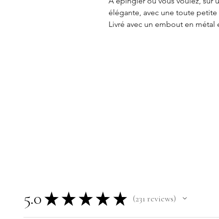
À épingler où vous voulez, sur 
élégante, avec une toute petite
Livré avec un embout en métal
5.0
★
★
★
★
★
231
reviews
231