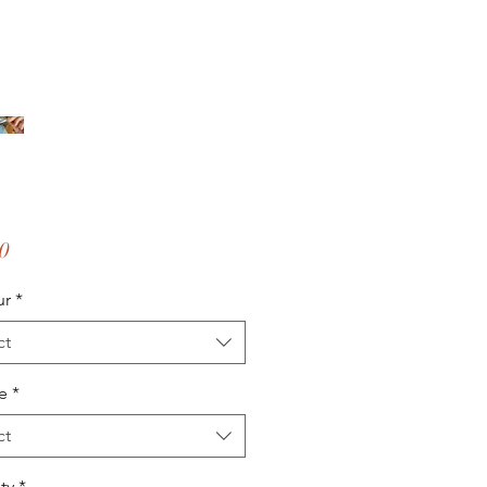
Price
0
ur
*
ct
e
*
ct
ty
*