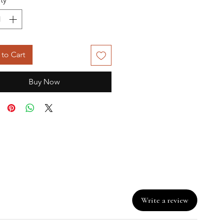
to Cart
Buy Now
Write a review