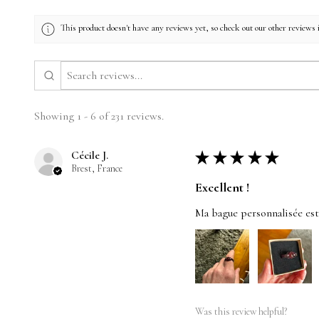
This product doesn't have any reviews yet, so check out our other reviews 
Showing 1 - 6 of 231 reviews.
Cécile J.
★
★
★
★
★
Brest, France
Excellent !
Ma bague personnalisée est t
Was this review helpful?