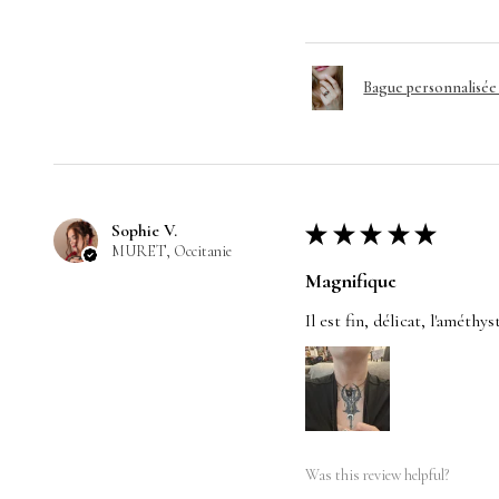
Bague personnalisé
Sophie V.
★
★
★
★
★
MURET, Occitanie
Magnifique
Il est fin, délicat, l'améthy
Was this review helpful?