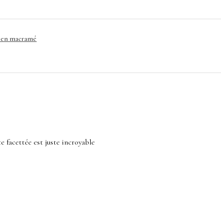
e en macramé
ste facettée est juste incroyable