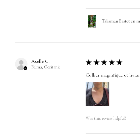
Talisman Bastet en 
Axelle C.
★
★
★
★
★
Balma, Occitanie
Collier magnifique et livra
Was this review helpful?