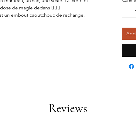
un manteau, un sac, une veste. Discrète et
 dose de magie dedans 🧚🏼‍♀️
 et un embout caoutchouc de rechange.
Add 
Reviews