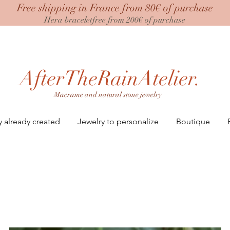
Free shipping in France from 80€ of purchase
Hera bracelet
free from 200€ of purchase
AfterTheRainAtelier.
Macrame and natural stone jewelry
y already created
Jewelry to personalize
Boutique