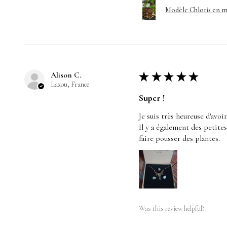
Modèle Chloris en m
Alison C.
★
★
★
★
★
Laxou, France
Super !
Je suis très heureuse d'avoi
Il y a également des petite
faire pousser des plantes.
Was this review helpful?