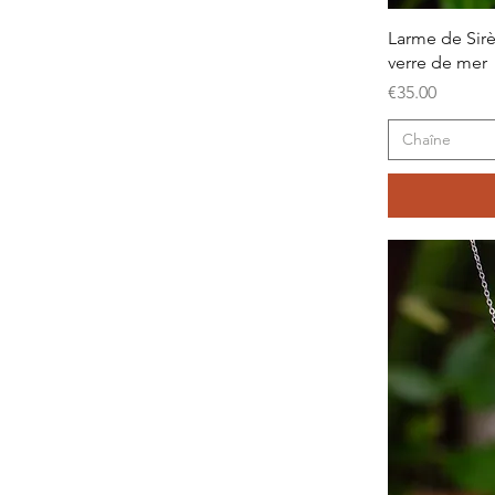
Larme de Sirè
verre de mer
Price
€35.00
Chaîne