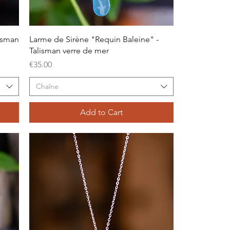
Quick View
lisman
Larme de Sirène "Requin Baleine" -
Talisman verre de mer
Price
€35.00
Chaîne
Add to Cart