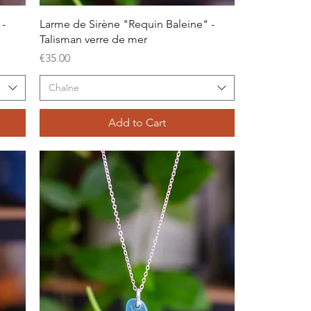
Quick View
 -
Larme de Sirène "Requin Baleine" -
Talisman verre de mer
Price
€35.00
Chaîne
Add to Cart