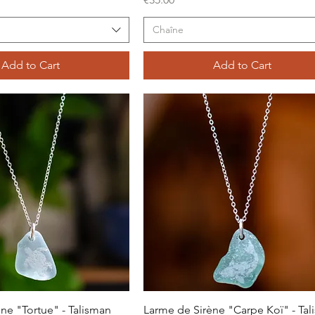
Chaîne
Add to Cart
Add to Cart
Quick View
Quick View
ne "Tortue" - Talisman
Larme de Sirène "Carpe Koï" - Ta