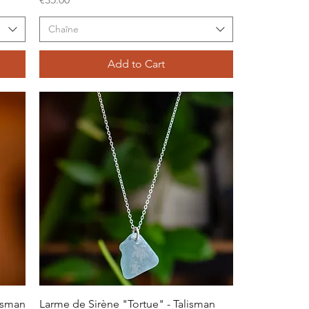
Chaîne
Add to Cart
Quick View
lisman
Larme de Sirène "Tortue" - Talisman