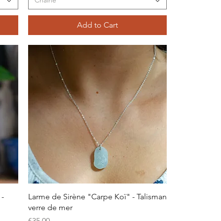
Chaîne
Add to Cart
Quick View
 -
Larme de Sirène "Carpe Koï" - Talisman
verre de mer
Price
€35.00