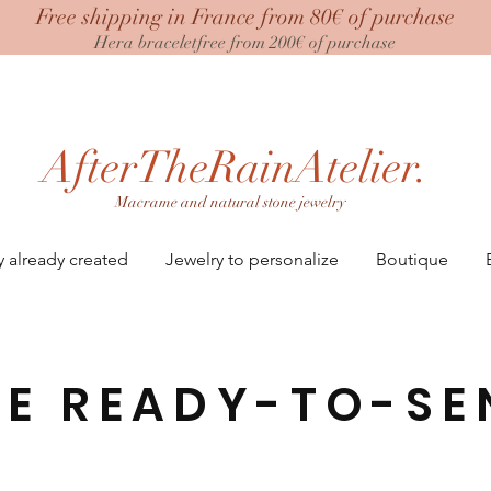
Free shipping in France from 80€ of purchase
Hera bracelet
free from 200€ of purchase
AfterTheRainAtelier.
Macrame and natural stone jewelry
y already created
Jewelry to personalize
Boutique
HE READY-TO-SE