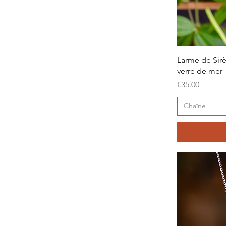
Larme de Sirè
verre de mer
Price
€35.00
Chaîne