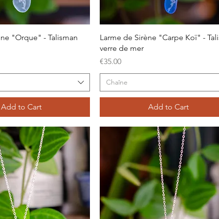
Quick View
Quick View
ène "Orque" - Talisman
Larme de Sirène "Carpe Koï" - Ta
verre de mer
Price
€35.00
Chaîne
Add to Cart
Add to Cart