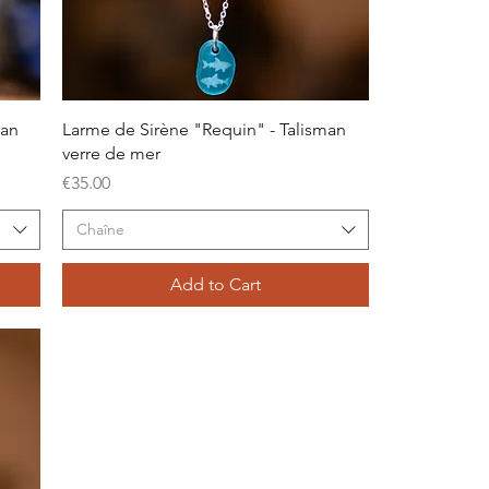
Quick View
man
Larme de Sirène "Requin" - Talisman
verre de mer
Price
€35.00
Chaîne
Add to Cart