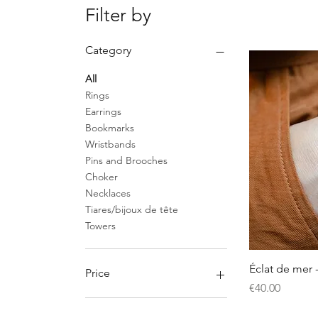
Filter by
Category
All
Rings
Earrings
Bookmarks
Wristbands
Pins and Brooches
Choker
Necklaces
Tiares/bijoux de tête
Towers
Éclat de mer 
Price
Price
€40.00
€1
€530