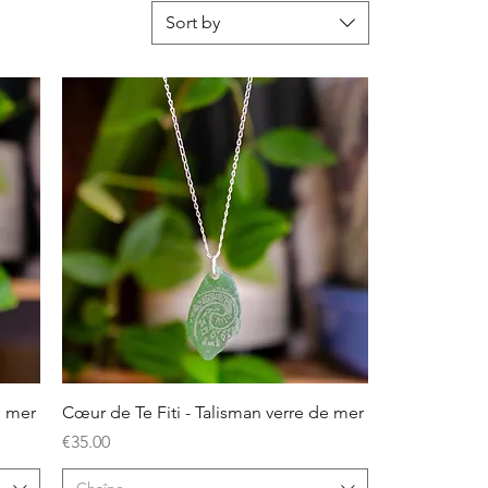
Sort by
Quick View
e mer
Cœur de Te Fiti - Talisman verre de mer
Price
€35.00