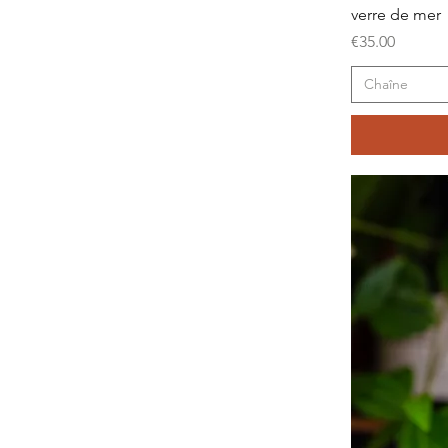
verre de mer
Price
€35.00
Chaîne