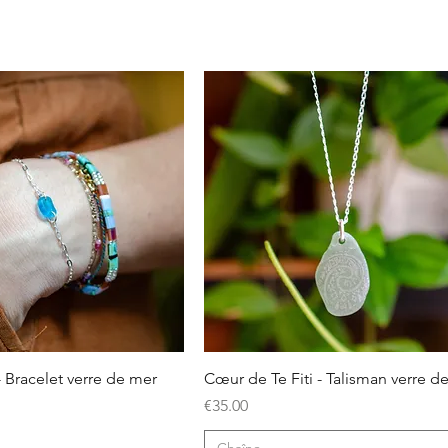
Quick View
Quick View
- Bracelet verre de mer
Cœur de Te Fiti - Talisman verre d
Price
€35.00