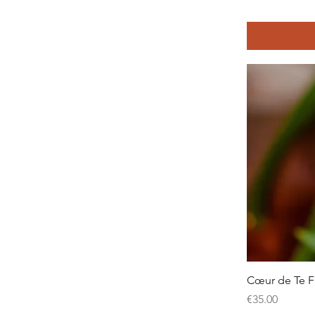
Cœur de Te Fi
Price
€35.00