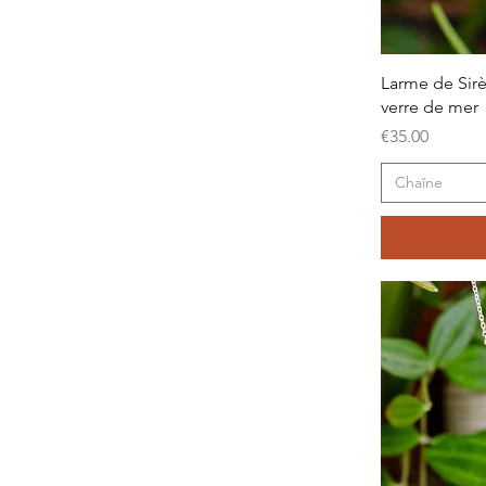
Larme de Sir
verre de mer
Price
€35.00
Chaîne