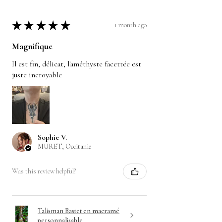
★
★
★
★
★
1 month ago
Magnifique
Il est fin, délicat, l'améthyste facettée est
juste incroyable
Sophie V.
MURET, Occitanie
Was this review helpful?
Talisman Bastet en macramé
personnalisable