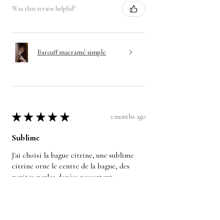
Was this review helpful?
Earcuff macramé simple
★
★
★
★
★
2 months ago
Sublime
J'ai choisi la bague citrine, une sublime
citrine orne le centre de la bague, des
petites perles dorées ressortent
parfaitement avec le fil marron, une jolie
bague qui me...
SHOW MORE
Alison C.