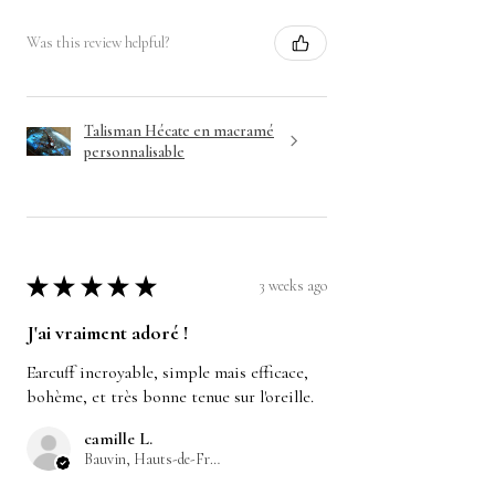
Was this review helpful?
Talisman Hécate en macramé
personnalisable
★
★
★
★
★
3 weeks ago
J'ai vraiment adoré !
Earcuff incroyable, simple mais efficace,
bohème, et très bonne tenue sur l'oreille.
camille L.
Bauvin, Hauts-de-France