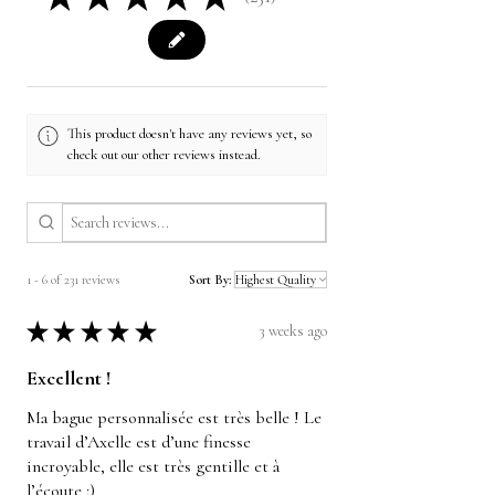
231
This product doesn't have any reviews yet, so
check out our other reviews instead.
1 - 6 of 231 reviews
Sort By:
★
★
★
★
★
3 weeks ago
Excellent !
Ma bague personnalisée est très belle ! Le
travail d’Axelle est d’une finesse
incroyable, elle est très gentille et à
l’écoute :)