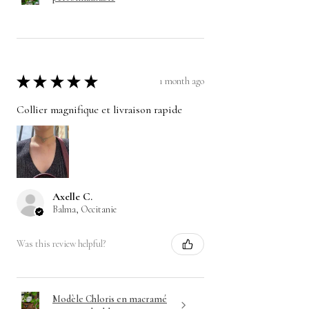
★
★
★
★
★
1 month ago
Collier magnifique et livraison rapide
Axelle C.
Balma, Occitanie
Was this review helpful?
Modèle Chloris en macramé