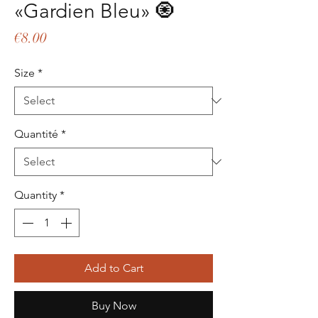
«Gardien Bleu» 🧿
Price
€8.00
Size
*
Quantité
*
Quantity
*
Add to Cart
Buy Now