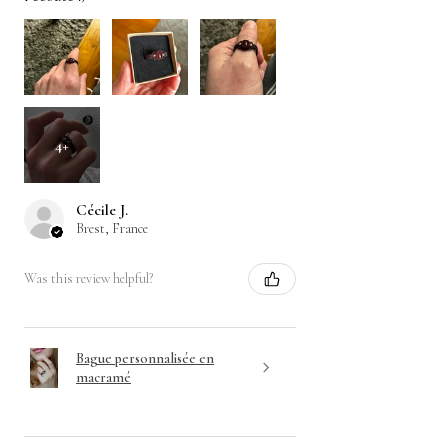
4+
Cécile J.
Brest, France
Was this review helpful?
Bague personnalisée en
macramé