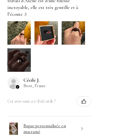
travail d’Axelle est d’une finesse
incroyable, elle est très gentille et à
l’écoute :)
4+
Cécile J.
Brest, France
Cet avis vous a-t-il été utile ?
Bague personnalisée en
macramé