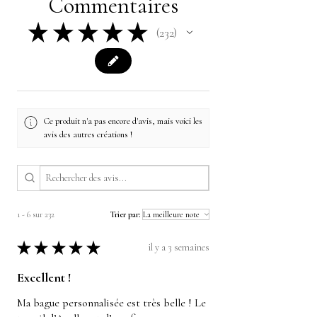
Commentaires
★
★
★
★
★
232
232
Ce produit n'a pas encore d'avis, mais voici les
avis des autres créations !
1 - 6 sur 232
Trier par:
★
★
★
★
★
il y a 3 semaines
Excellent !
Ma bague personnalisée est très belle ! Le