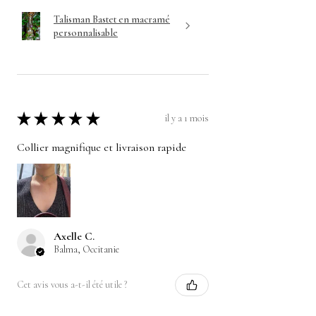
Talisman Bastet en macramé
personnalisable
★
★
★
★
★
il y a 1 mois
Collier magnifique et livraison rapide
Axelle C.
Balma, Occitanie
Cet avis vous a-t-il été utile ?