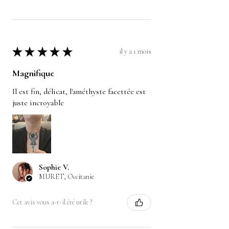
★
★
★
★
★
il y a 1 mois
Magnifique
Il est fin, délicat, l'améthyste facettée est
juste incroyable
Sophie V.
MURET, Occitanie
Cet avis vous a-t-il été utile ?