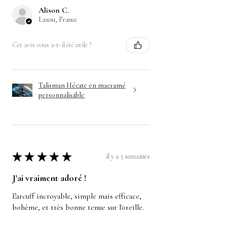
Alison C.
Laxou, France
Cet avis vous a-t-il été utile ?
Talisman Hécate en macramé
personnalisable
★
★
★
★
★
il y a 3 semaines
J'ai vraiment adoré !
Earcuff incroyable, simple mais efficace,
bohème, et très bonne tenue sur l'oreille.
camille L.