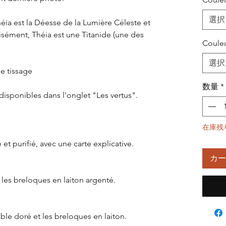
選択
ia est la Déesse de la Lumière Céleste et
cisément, Théia est une Titanide (une des
Couleu
選択
de tissage
数量
*
disponibles dans l'onglet "Les vertus".
在庫残
 et purifié, avec une carte explicative.
カー
 les breloques en laiton argenté.
ble doré et les breloques en laiton.