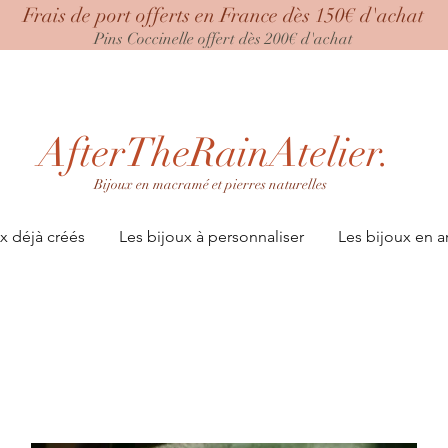
Frais de port offerts en France dès 150€ d'achat
Pins Coccinelle offert dès 200€ d'achat
AfterTheRainAtelier.
Bijoux en macramé et pierres naturelles
x déjà créés
Les bijoux à personnaliser
Les bijoux en a