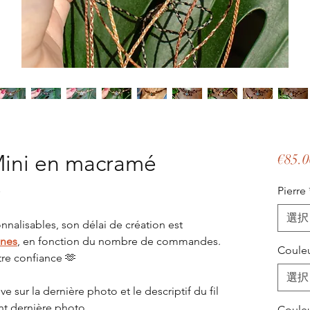
ini en macramé
€85.0
e
Pierre
選択
nnalisables, son délai de création est
ines
, en fonction du nombre de commandes.
Couleu
tre confiance 🫶
選択
e sur la dernière photo et le descriptif du fil
ant dernière photo.
Couleu