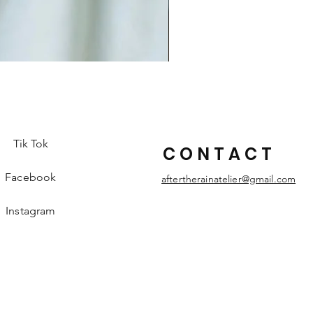
Talisman Hécate en macramé
価格
€50.00
Tik Tok
CONTACT
Facebook
aftertherainatelier@gmail.com
Instagram