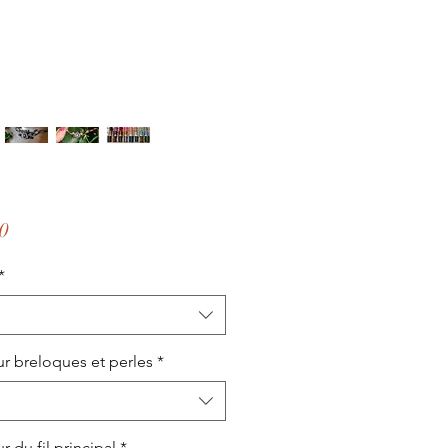
価
0
格
*
r breloques et perles
*
r du fil principal
*