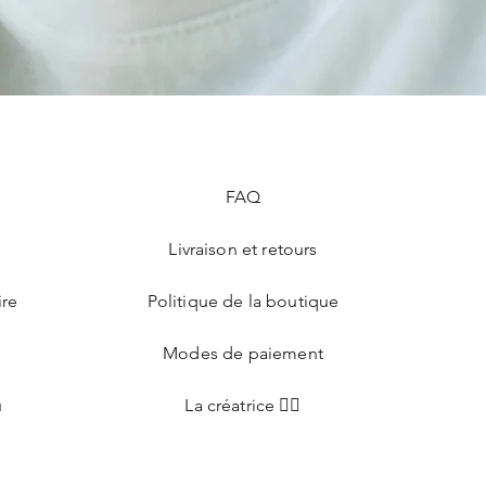
クイックビュー
nnalisable
FAQ
Livraison et retours
ire
Politique de la boutique
Modes de paiement
u
La créatrice 🧝‍♀️