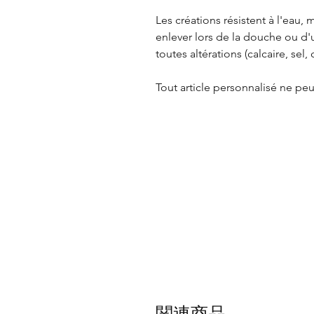
Les créations résistent à l'eau
enlever lors de la douche ou d'u
toutes altérations (calcaire, sel, c
Tout article personnalisé ne p
Référencement: Pierres disponi
Charoïte, Chrysocolle, Jaspe Bu
Oeil de tigre, Onyx, Pierre de lu
rose.
関連商品