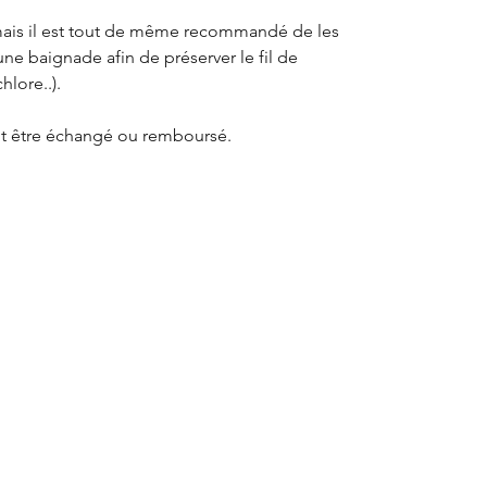
, mais il est tout de même recommandé de les
ne baignade afin de préserver le fil de
hlore..).
eut être échangé ou remboursé.
bles : Amazonite, Améthyste, Apatite,
mblebee, Labradorite, Lapis Lazuli, Larimar,
ne blanche, Pierre de Soleil, Préhnite, Quartz