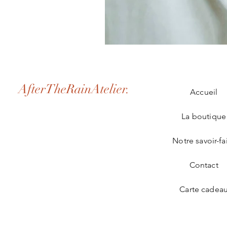
Modèle Astrée en macramé perso
価格
€90.00
AfterTheRainAtelier.
Accueil
La boutique
Notre savoir-fa
Contact
Carte cadea