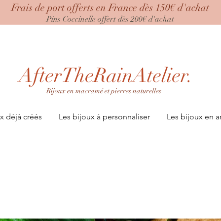
Frais de port offerts en France dès 150€ d'achat
Pins Coccinelle offert dès 200€ d'achat
AfterTheRainAtelier.
Bijoux en macramé et pierres naturelles
x déjà créés
Les bijoux à personnaliser
Les bijoux en a