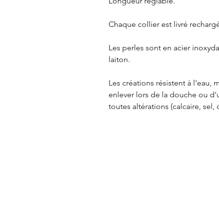
Longueur réglable.
Chaque collier est livré rechargé
Les perles sont en acier inoxyd
laiton.
Les créations résistent à l'eau
enlever lors de la douche ou d'u
toutes altérations (calcaire, sel, c
Référencement: pierres disponi