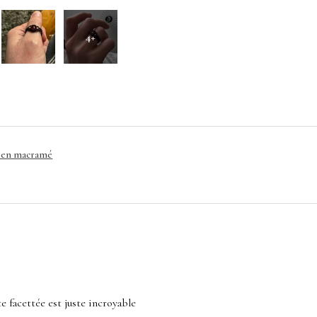
4+
e en macramé
ste facettée est juste incroyable