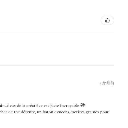
5 か月前
minutieux de la créatrice est juste incroyable 🤩
sachet de thé détente, un bâton d'encens, petites graines pour