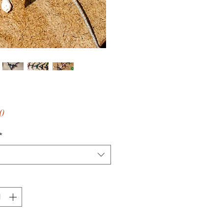
価
0
格
*