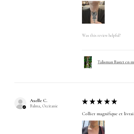
Was this review helpful?
Talisman Bastet en 
Axelle C.
★
★
★
★
★
Balma, Occitanie
Collier magnifique et livra