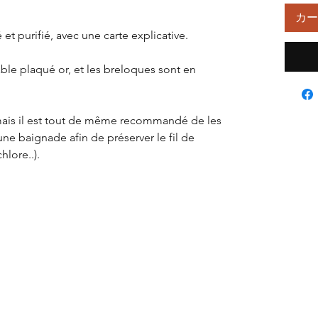
カー
 et purifié, avec une carte explicative.
able plaqué or, et les breloques sont en
, mais il est tout de même recommandé de les
ne baignade afin de préserver le fil de
hlore..).
bles: Agate mousse, Onyx, Quartz rose