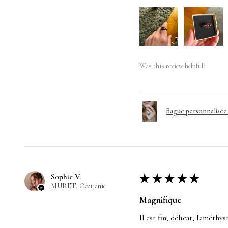
Was this review helpful?
Bague personnalisé
Sophie V.
★
★
★
★
★
MURET, Occitanie
Magnifique
Il est fin, délicat, l'améthy