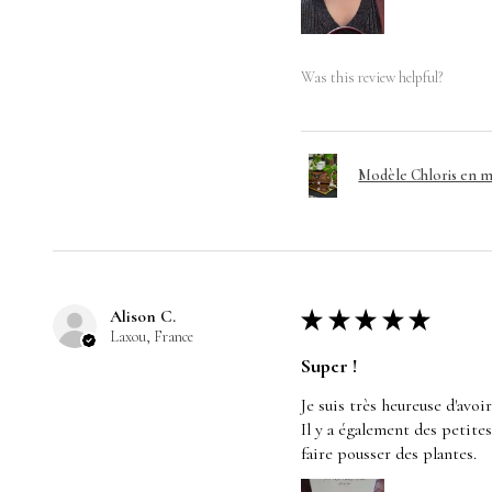
Was this review helpful?
Modèle Chloris en m
Alison C.
★
★
★
★
★
Laxou, France
Super !
Je suis très heureuse d'avoi
Il y a également des petite
faire pousser des plantes.