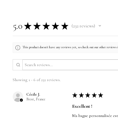
5.0
★
★
★
★
★
232
reviews
232
This product doesn't have any reviews yet, so check out our other reviews 
Showing 1 - 6 of 232 reviews.
Cécile J.
★
★
★
★
★
Brest, France
Excellent !
Ma bague personnalisée est t