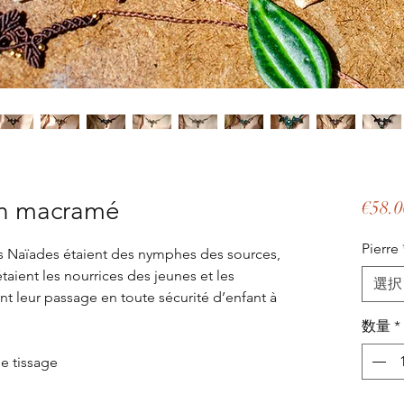
n macramé
€58.0
Pierre
s Naïades étaient des nymphes des sources,
étaient les nourrices des jeunes et les
選択
ant leur passage en toute sécurité d’enfant à
数量
*
de tissage