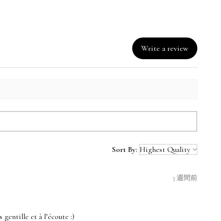
Write a review
Sort By:
3 週間前
 gentille et à l’écoute :)