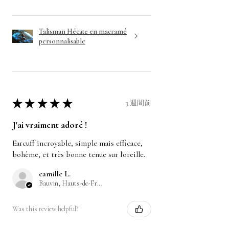
Talisman Hécate en macramé
personnalisable
★
★
★
★
★
3 週間前
J'ai vraiment adoré !
Earcuff incroyable, simple mais efficace,
bohème, et très bonne tenue sur l'oreille.
camille L.
Bauvin, Hauts-de-France
Was this review helpful?