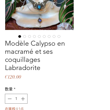
Modèle Calypso en
macramé et ses
coquillages
Labradorite
価
€120.00
格
数量
*
在庫残り1点