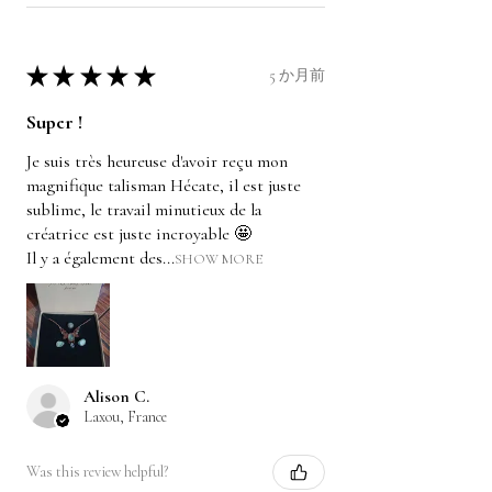
★
★
★
★
★
5 か月前
Super !
Je suis très heureuse d'avoir reçu mon
magnifique talisman Hécate, il est juste
sublime, le travail minutieux de la
créatrice est juste incroyable 🤩
Il y a également des...
SHOW MORE
Alison C.
Laxou, France
Was this review helpful?