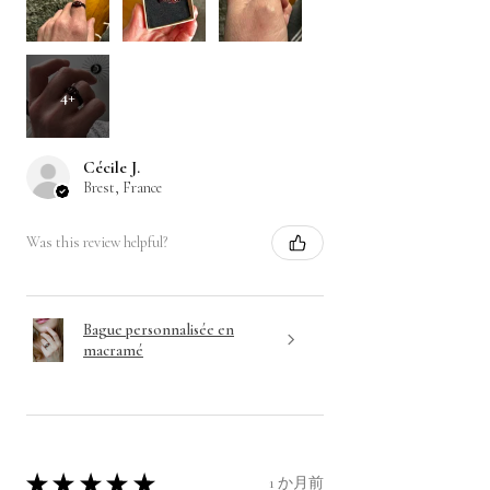
4+
Cécile J.
Brest, France
Was this review helpful?
Bague personnalisée en
macramé
★
★
★
★
★
1 か月前