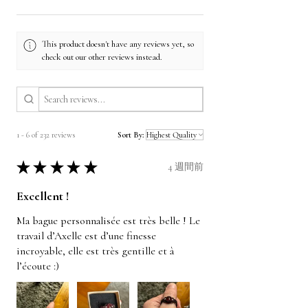
This product doesn't have any reviews yet, so
check out our other reviews instead.
1 - 6 of 232 reviews
Sort By:
★
★
★
★
★
4 週間前
Excellent !
Ma bague personnalisée est très belle ! Le
travail d’Axelle est d’une finesse
incroyable, elle est très gentille et à
l’écoute :)