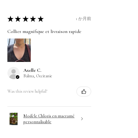
★
★
★
★
★
1 か月前
Collier magnifique et livraison rapide
Axelle C.
Balma, Occitanie
Was this review helpful?
Modèle Chloris en macramé
personnalisable