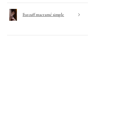
Earcuff macramé simple
★
★
★
★
★
1 日前
Merci beaucoup d'exister 🙏
Après avoir passé plusieurs commande
pour différents bijoux, je ne peux que vous
recommander les pièces de l'atelier ! La
qualité et la beauté des bijoux est au
rendez-vo...
SHOW MORE
Anonyme