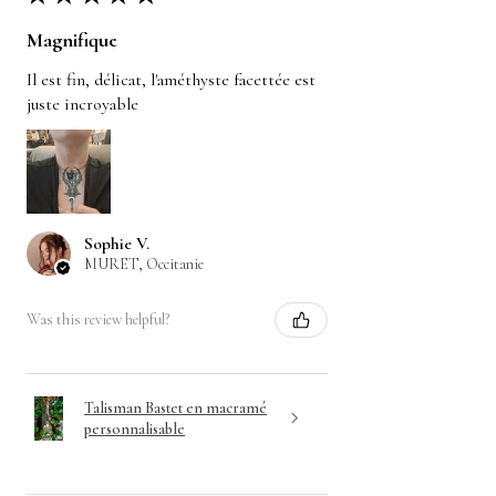
Magnifique
Il est fin, délicat, l'améthyste facettée est
juste incroyable
Sophie V.
MURET, Occitanie
Was this review helpful?
Talisman Bastet en macramé
personnalisable