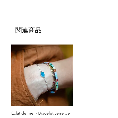
関連商品
Éclat de mer - Bracelet verre de
Cœur de Te Fiti - Talism