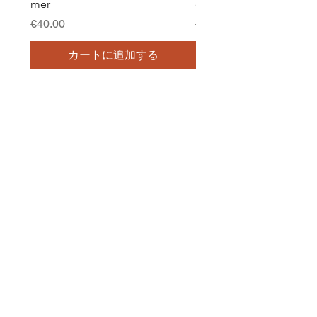
mer
de mer
価格
価格
€40.00
€35.00
カートに追加する
AfterTheRainAtelier.
Accueil
La boutique
Notre savoir-faire