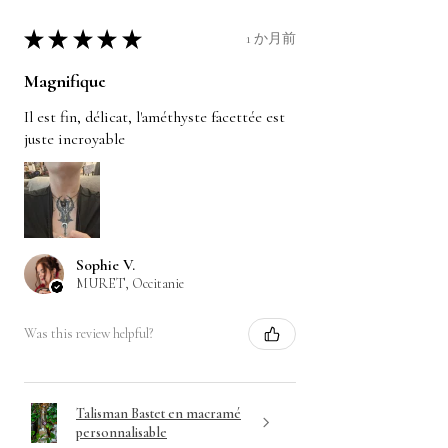
★
★
★
★
★
1 か月前
Magnifique
Il est fin, délicat, l'améthyste facettée est
juste incroyable
Sophie V.
MURET, Occitanie
Was this review helpful?
Talisman Bastet en macramé
personnalisable