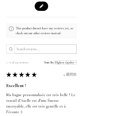
This product doesn't have any reviews yet, so
check out our other reviews instead.
1 - 6 of 232 reviews
Sort By:
★
★
★
★
★
4 週間前
Excellent !
Ma bague personnalisée est très belle ! Le
travail d’Axelle est d’une finesse
incroyable, elle est très gentille et à
l’écoute :)