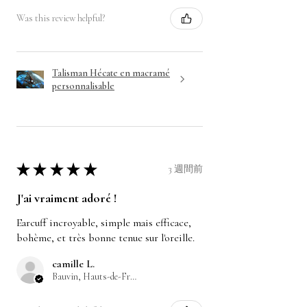
Was this review helpful?
Talisman Hécate en macramé
personnalisable
★
★
★
★
★
3 週間前
J'ai vraiment adoré !
Earcuff incroyable, simple mais efficace,
bohème, et très bonne tenue sur l'oreille.
camille L.
Bauvin, Hauts-de-France