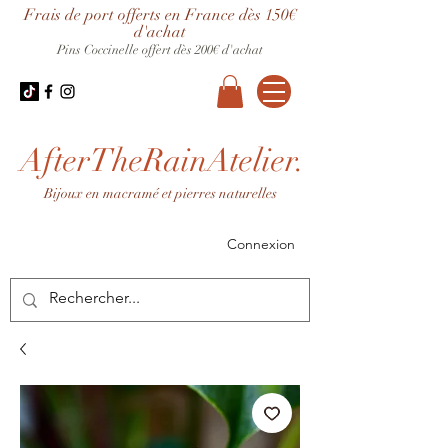
Frais de port offerts en France dès 150€
d'achat
Pins Coccinelle offert dès 200€ d'achat
AfterTheRainAtelier.
Bijoux en macramé et pierres naturelles
Connexion