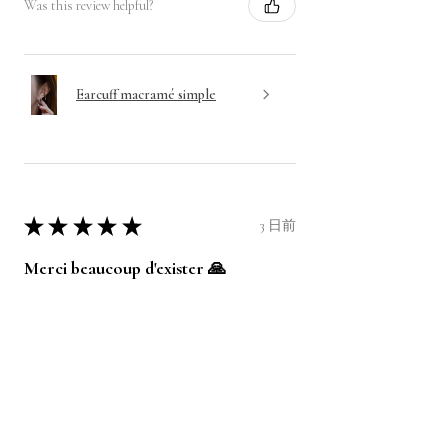
Was this review helpful?
Earcuff macramé simple
★
★
★
★
★
3 日前
Merci beaucoup d'exister 🙏
Après avoir passé plusieurs commande
pour différents bijoux, je ne peux que vous
recommander les pièces de l'atelier ! La
qualité et la beauté des bijoux est au
rendez-vo...
SHOW MORE
Anonyme