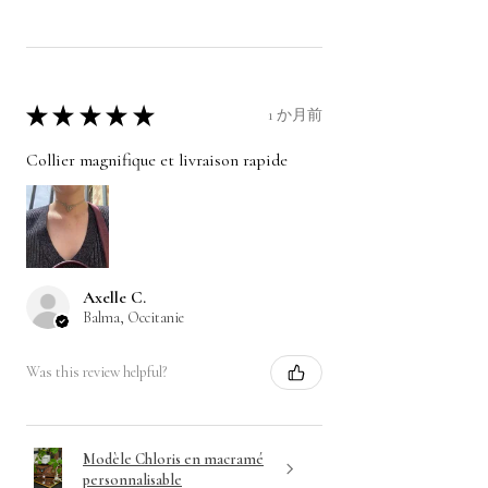
★
★
★
★
★
1 か月前
Collier magnifique et livraison rapide
Axelle C.
Balma, Occitanie
Was this review helpful?
Modèle Chloris en macramé
personnalisable