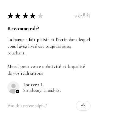
★
★
★
★
★
9 か月前
Recommandé!
La bague a fait plaisir et l'écrin dans lequel
vous l'avez livré est toujours aussi
touchant.
Merci pour votre créativité et la qualité
de vos réalisations
Laurent L.
Strasbourg, Grand-Est
Was this review helpful?