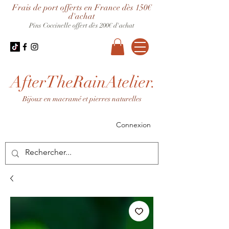
Frais de port offerts en France dès 150€
d'achat
Pins Coccinelle offert dès 200€ d'achat
AfterTheRainAtelier.
Bijoux en macramé et pierres naturelles
Connexion