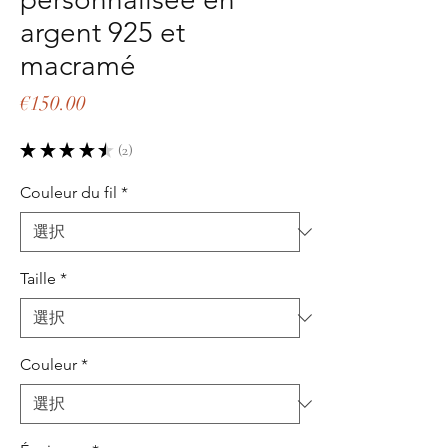
argent 925 et
macramé
価
€150.00
格
★
★
★
★
★
2
2
Couleur du fil
*
Taille
*
Couleur
*