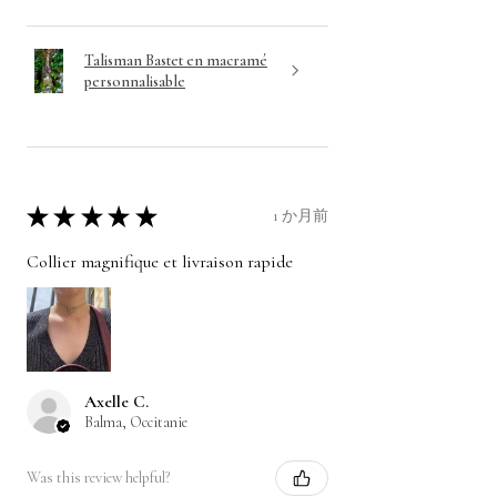
Talisman Bastet en macramé
personnalisable
★
★
★
★
★
1 か月前
Collier magnifique et livraison rapide
Axelle C.
Balma, Occitanie
Was this review helpful?