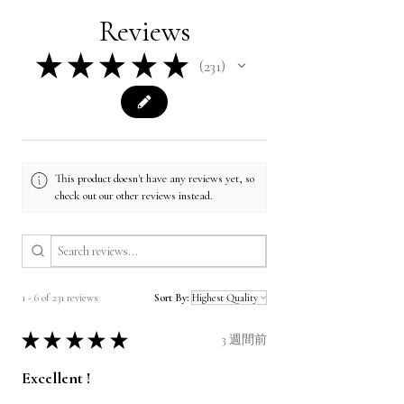
Reviews
★
★
★
★
★
231
231
This product doesn't have any reviews yet, so
check out our other reviews instead.
1 - 6 of 231 reviews
Sort By:
★
★
★
★
★
3 週間前
Excellent !