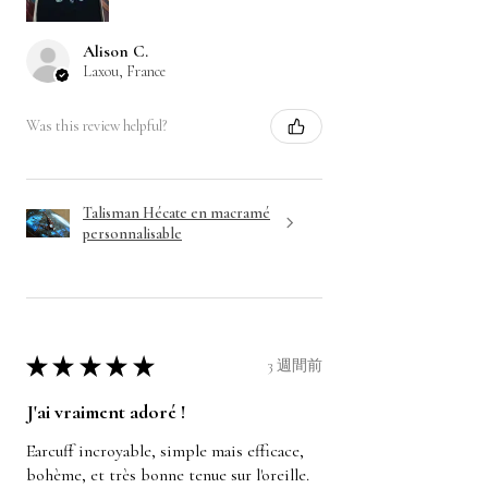
Alison C.
Laxou, France
Was this review helpful?
Talisman Hécate en macramé
personnalisable
★
★
★
★
★
3 週間前
J'ai vraiment adoré !
Earcuff incroyable, simple mais efficace,
bohème, et très bonne tenue sur l'oreille.