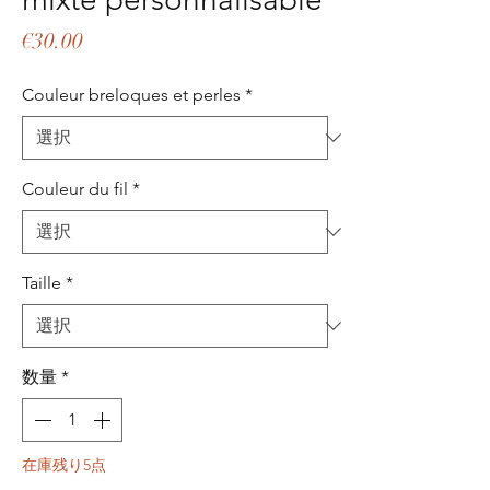
価
€30.00
格
Couleur breloques et perles
*
Couleur du fil
*
Taille
*
数量
*
在庫残り5点