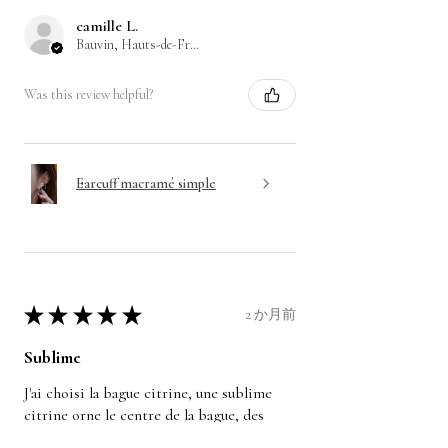
camille L.
Bauvin, Hauts-de-France
Was this review helpful?
Earcuff macramé simple
★
★
★
★
★
2 か月前
Sublime
J'ai choisi la bague citrine, une sublime
citrine orne le centre de la bague, des
petites perles dorées ressortent