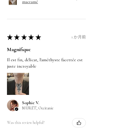
macramé
★
★
★
★
★
1 か月前
Magnifique
Il est fin, délicat, l'améthyste facettée est
juste incroyable
Sophie V.
MURET, Occitanie
Was this review helpful?