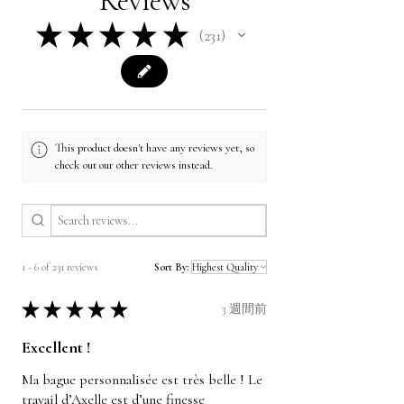
Reviews
★
★
★
★
★
231
231
This product doesn't have any reviews yet, so
check out our other reviews instead.
1 - 6 of 231 reviews
Sort By:
★
★
★
★
★
3 週間前
Excellent !
Ma bague personnalisée est très belle ! Le
travail d’Axelle est d’une finesse