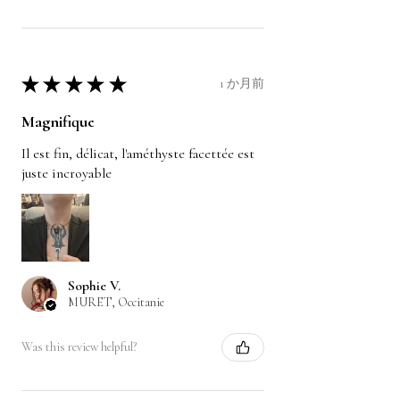
★
★
★
★
★
1 か月前
Magnifique
Il est fin, délicat, l'améthyste facettée est
juste incroyable
Sophie V.
MURET, Occitanie
Was this review helpful?