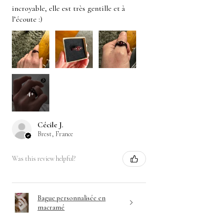
incroyable, elle est très gentille et à
l’écoute :)
4+
Cécile J.
Brest, France
Was this review helpful?
Bague personnalisée en
macramé