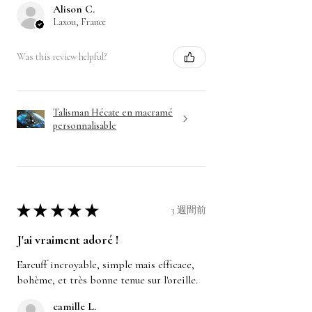
Alison C.
Laxou, France
Was this review helpful?
Talisman Hécate en macramé
personnalisable
★
★
★
★
★
3 週間前
J'ai vraiment adoré !
Earcuff incroyable, simple mais efficace,
bohème, et très bonne tenue sur l'oreille.
camille L.