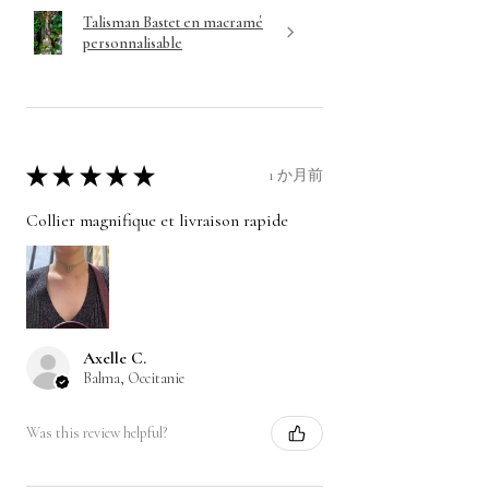
Talisman Bastet en macramé
personnalisable
★
★
★
★
★
1 か月前
Collier magnifique et livraison rapide
Axelle C.
Balma, Occitanie
Was this review helpful?