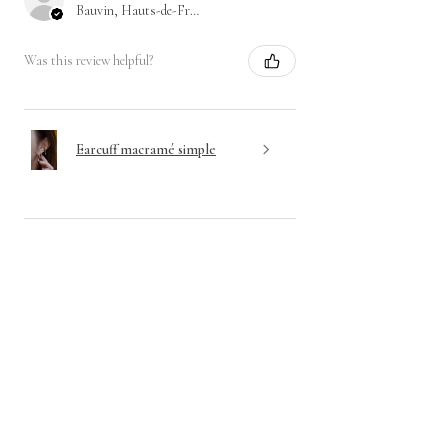
Bauvin, Hauts-de-France
Was this review helpful?
Earcuff macramé simple
★
★
★
★
★
1 か月前
Sublime
J'ai choisi la bague citrine, une sublime
citrine orne le centre de la bague, des
petites perles dorées ressortent
parfaitement avec le fil marron, une jolie
bague qui me...
SHOW MORE