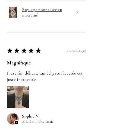
Bague personnalisée en
macramé
★
★
★
★
★
1 month ago
Magnifique
Il est fin, délicat, l'améthyste facettée est
juste incroyable
Sophie V.
MURET, Occitanie