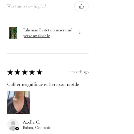
Was this review helpful?
Talisman Bastet en macramé
personnalisable
★
★
★
★
★
1 month ago
Collier magnifique et livraison rapide
Axelle C.
Balma, Occitanie