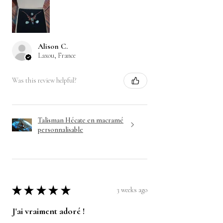
Alison C.
Laxou, France
Was this review helpful?
Talisman Hécate en macramé
personnalisable
★
★
★
★
★
3 weeks ago
J'ai vraiment adoré !