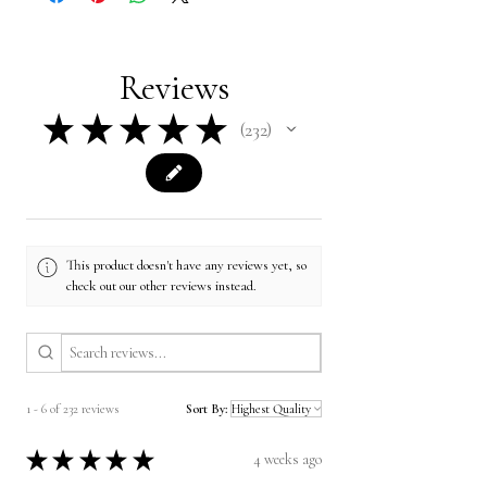
Reviews
★
★
★
★
★
232
232
This product doesn't have any reviews yet, so
check out our other reviews instead.
1 - 6 of 232 reviews
Sort By:
★
★
★
★
★
4 weeks ago