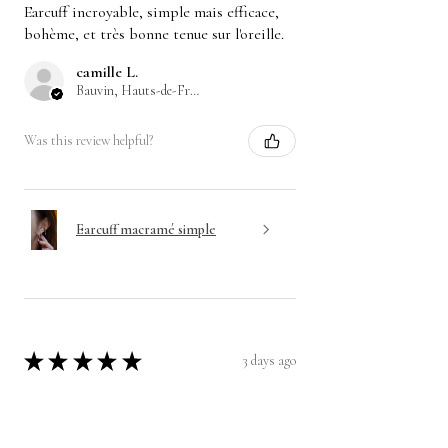
Earcuff incroyable, simple mais efficace,
bohème, et très bonne tenue sur l'oreille.
camille L.
Bauvin, Hauts-de-France
Was this review helpful?
Earcuff macramé simple
★
★
★
★
★
3 days ago
Merci beaucoup d'exister 🙏
Après avoir passé plusieurs commande