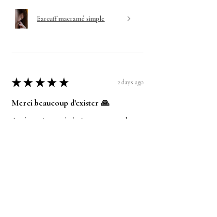
Earcuff macramé simple
★
★
★
★
★
2 days ago
Merci beaucoup d'exister 🙏
Après avoir passé plusieurs commande
pour différents bijoux, je ne peux que vous
recommander les pièces de l'atelier ! La
qualité et la beauté des bijoux est au
rendez-vo...
SHOW MORE
Anonyme
Was this review helpful?