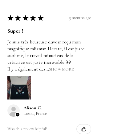
★
★
★
★
★
5 months ago
Super !
Je suis très heureuse d'avoir reçu mon
magnifique talisman Hécate, il est juste
sublime, le travail minutieux de la
créatrice est juste incroyable 🤩
Il y a également des...
SHOW MORE
Alison C.
Laxou, France
Was this review helpful?