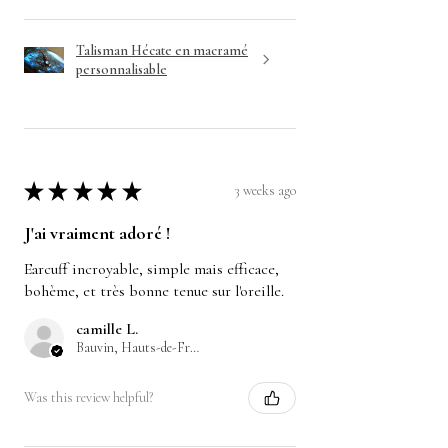
Talisman Hécate en macramé
personnalisable
★
★
★
★
★
3 weeks ago
J'ai vraiment adoré !
Earcuff incroyable, simple mais efficace,
bohème, et très bonne tenue sur l'oreille.
camille L.
Bauvin, Hauts-de-France
Was this review helpful?