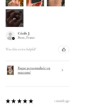
4+
Cécile J.
Brest, France
Was this review helpful?
Bague personnalisée en
macramé
★
★
★
★
★
1 month ago