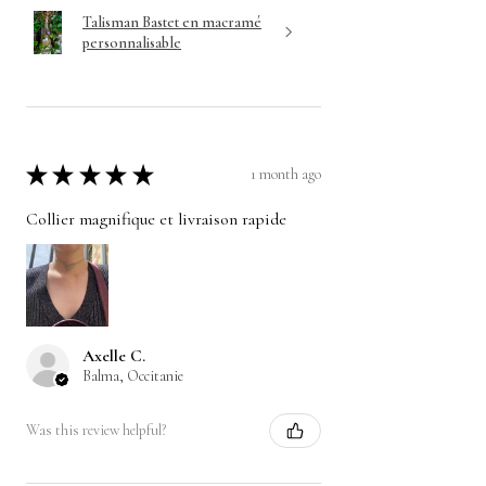
Talisman Bastet en macramé
personnalisable
★
★
★
★
★
1 month ago
Collier magnifique et livraison rapide
Axelle C.
Balma, Occitanie
Was this review helpful?