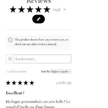
Reviews
★
★
★
★
★
232
232
This product doesn't have any reviews yet, so
check out our other reviews instead.
1 - 6 of 232 reviews
Sort By:
★
★
★
★
★
4 weeks ago
Excellent !
Ma bague personnalisée est très belle ! Le
travail d’Axelle est d’une finesse