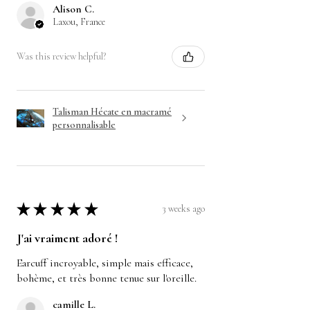
Alison C.
Laxou, France
Was this review helpful?
Talisman Hécate en macramé
personnalisable
★
★
★
★
★
3 weeks ago
J'ai vraiment adoré !
Earcuff incroyable, simple mais efficace,
bohème, et très bonne tenue sur l'oreille.
camille L.