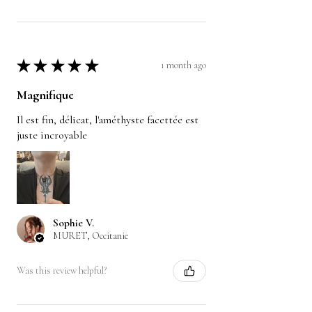
★
★
★
★
★
1 month ago
Magnifique
Il est fin, délicat, l'améthyste facettée est
juste incroyable
Sophie V.
MURET, Occitanie
Was this review helpful?