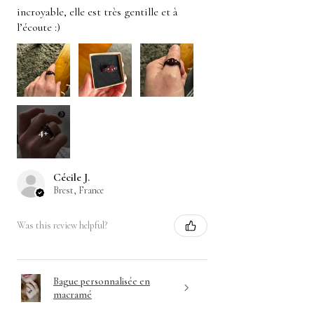
incroyable, elle est très gentille et à
l’écoute :)
4+
Cécile J.
Brest, France
Was this review helpful?
Bague personnalisée en
macramé