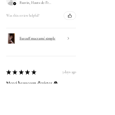
Bauvin, Hauts-de-France
Was this review helpful?
Earcuff macramé simple
★
★
★
★
★
3 days ago
Merci beaucoup d'exister 🙏
Après avoir passé plusieurs commande
pour différents bijoux, je ne peux que vous
recommander les pièces de l'atelier ! La
qualité et la beauté des bijoux est au
rendez-vo...
SHOW MORE