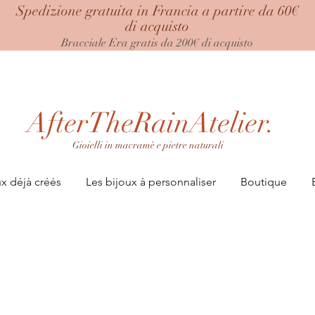
Spedizione gratuita in Francia a partire da 60€
di acquisto
Bracciale Era
gratis da 200€ di acquisto
AfterTheRainAtelier.
Gioielli in macramè e pietre naturali
ux déjà créés
Les bijoux à personnaliser
Boutique