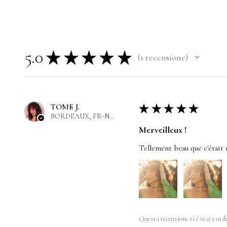
5.0
★
★
★
★
★
1
recensione
1
TOME J.
★
★
★
★
★
BORDEAUX, FR-NAQ
Merveilleux !
Tellement beau que c'était 
Questa recensione ti è stata util