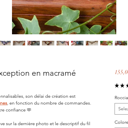
xception en macramé
155,0
★
★
nnalisables, son délai de création est
Roccia
ines
, en fonction du nombre de commandes.
Sele
tre confiance 🫶
Colore
e sur la dernière photo et le descriptif du fil