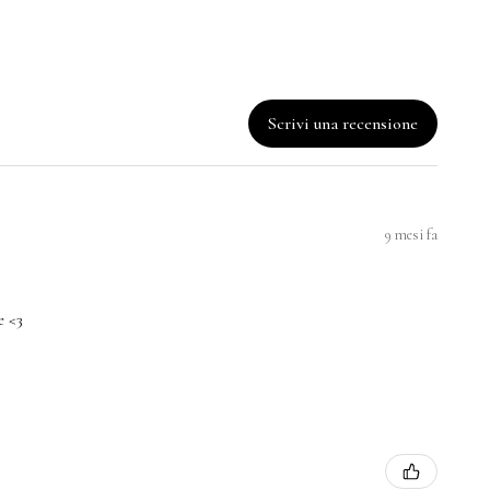
Scrivi una recensione
9 mesi fa
e <3