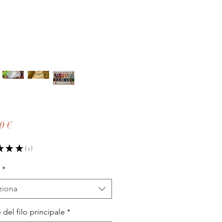
Prezzo
0 €
★
★
★
1
1
*
ziona
 del filo principale
*