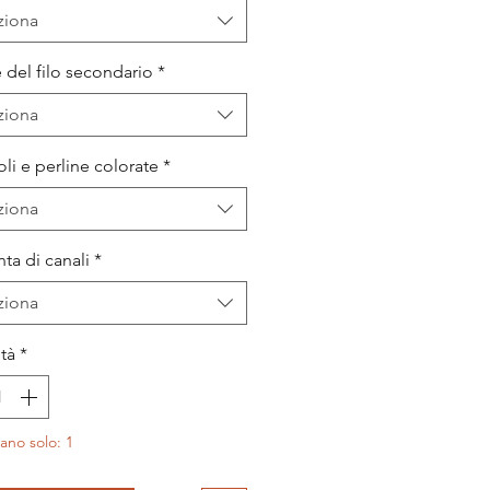
ziona
 del filo secondario
*
ziona
li e perline colorate
*
ziona
ta di canali
*
ziona
tà
*
ano solo: 1