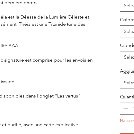
ant dernière photo.
Sele
ia est la Déesse de la Lumière Céleste et
Colore
cisément, Théia est une Titanide (une des
Sele
Ciondo
alité AAA.
Sele
c signature est comprise pour les envois en
Aggiun
tissage
Sele
disponibles dans l'onglet "Les vertus".
Quanti
Ne rest
 et purifié, avec une carte explicative.