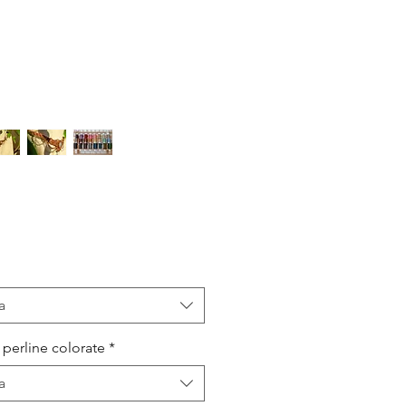
rezzo
a
 perline colorate
*
a