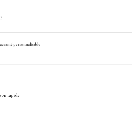
e?
macramé personnalisable
ison rapide