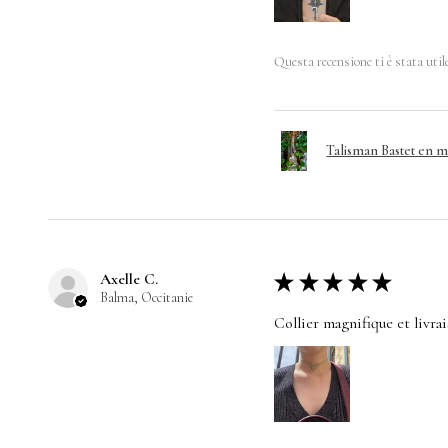
Questa recensione ti è stata util
Talisman Bastet en 
Axelle C.
★
★
★
★
★
Balma, Occitanie
Collier magnifique et livra