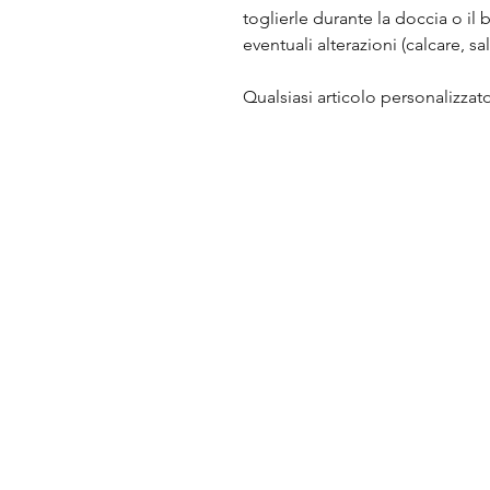
toglierle durante la doccia o il 
eventuali alterazioni (calcare, sa
Qualsiasi articolo personalizza
Riferimento: Pietre disponibili:
Crisocolla, Diaspro calabrone, L
di tigre, Onice, Pietra di luna b
rosa.