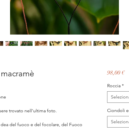
n macramè
P
98,00 €
Roccia
*
one
Selezion
Ciondoli e
ere trovato nell'ultima foto.
Selezion
a dea del fuoco e del focolare, del Fuoco