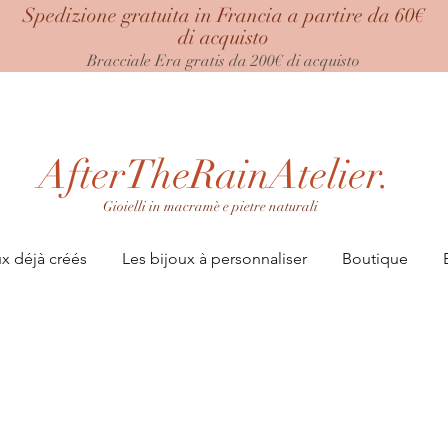
Spedizione gratuita in Francia a partire da 60€
di acquisto
Bracciale Era
gratis da 200€ di acquisto
AfterTheRainAtelier.
Gioielli in macramè e pietre naturali
ux déjà créés
Les bijoux à personnaliser
Boutique