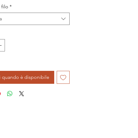
filo
*
a
i quando è disponibile