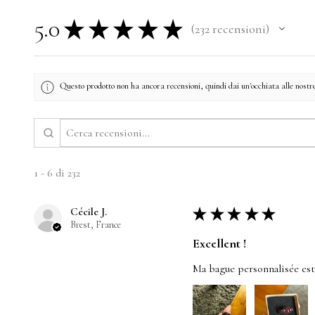
5.0
★
★
★
★
★
232
recensioni
232
Questo prodotto non ha ancora recensioni, quindi dai un'occhiata alle nostre
1 - 6 di 232
Cécile J.
★
★
★
★
★
Brest, France
Excellent !
Ma bague personnalisée est t