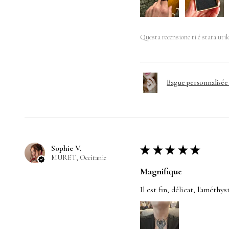
Questa recensione ti è stata util
Bague personnalisé
Sophie V.
★
★
★
★
★
MURET, Occitanie
Magnifique
Il est fin, délicat, l'améthy