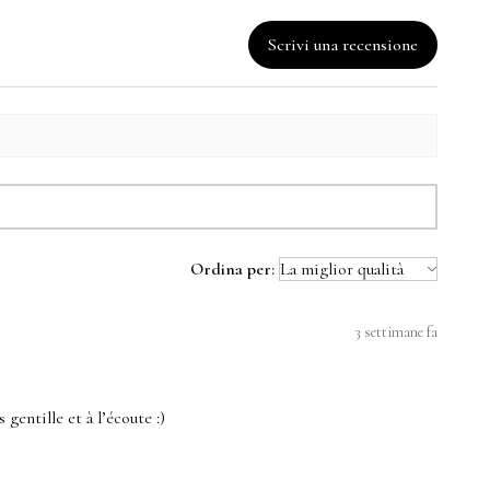
Scrivi una recensione
Ordina per:
3 settimane fa
 gentille et à l’écoute :)