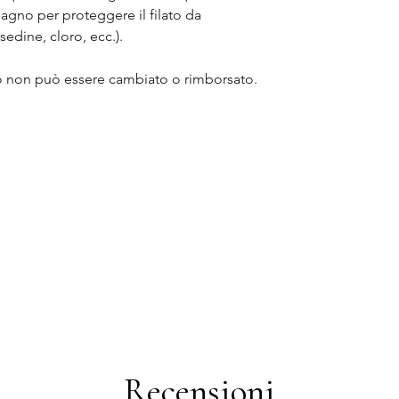
bagno per proteggere il filato da
lsedine, cloro, ecc.).
to non può essere cambiato o rimborsato.
 Amazzonite, Ametista, Apatite, Charoite,
abradorite, Lapislazzuli, Larimar, Occhio
ianca, Pietra del sole, Prehnite, Quarzo
Recensioni