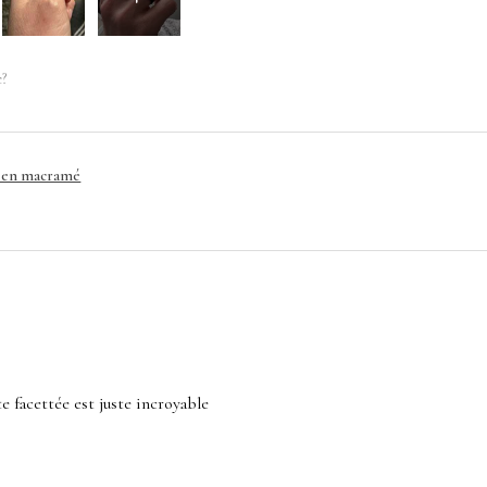
e?
e en macramé
ste facettée est juste incroyable