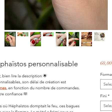
phaïstos personnalisable
60,00
Forma
 bien lire la description 🌟
nnalisables, son délai de création est
Sele
ines
, en fonction du nombre de commandes.
tre confiance 🫶
Fini
*
Sele
es où Héphaïstos domptait le feu, ces bagues
avec la flamme. Le métal a frémi sous sa