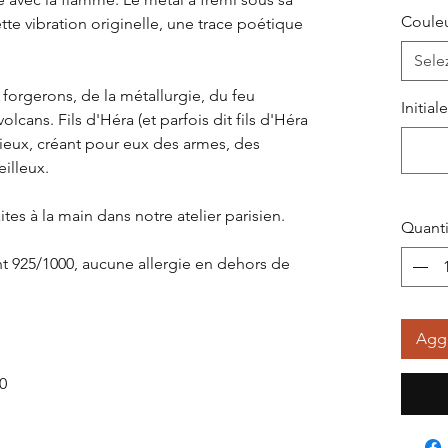
Coule
te vibration originelle, une trace poétique
Sele
 forgerons, de la métallurgie, du feu
Initial
volcans. Fils d'Héra (et parfois dit fils d'Héra
 dieux, créant pour eux des armes, des
illeux.
es à la main dans notre atelier parisien.
Quanti
t 925/1000, aucune allergie en dehors de
Aggi
0