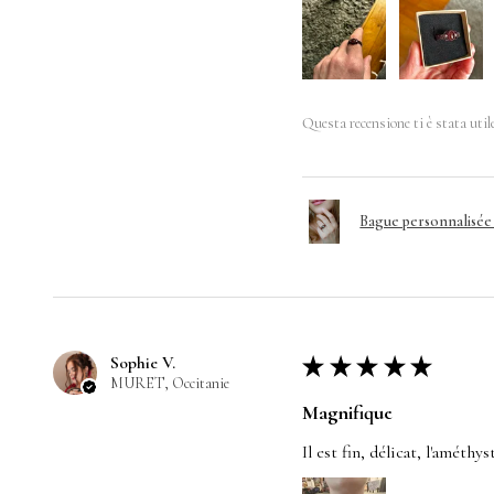
Questa recensione ti è stata util
Bague personnalisé
Sophie V.
★
★
★
★
★
MURET, Occitanie
Magnifique
Il est fin, délicat, l'améthy