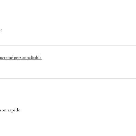
e?
macramé personnalisable
ison rapide