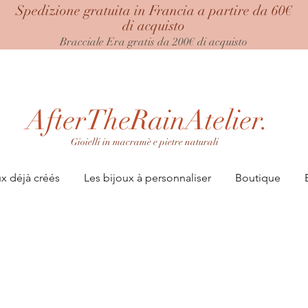
Spedizione gratuita in Francia a partire da 60€
di acquisto
Bracciale Era
gratis da 200€ di acquisto
AfterTheRainAtelier.
Gioielli in macramè e pietre naturali
ux déjà créés
Les bijoux à personnaliser
Boutique