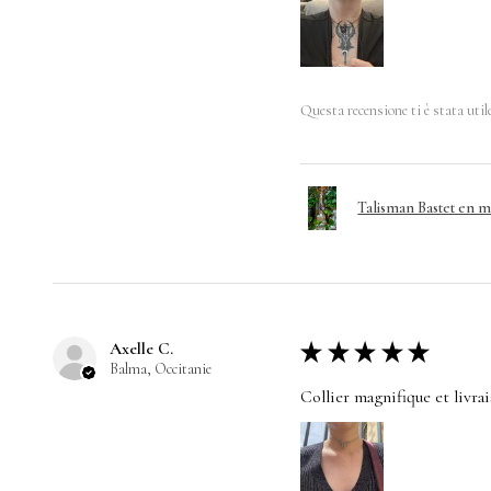
Questa recensione ti è stata util
Talisman Bastet en 
Axelle C.
★
★
★
★
★
Balma, Occitanie
Collier magnifique et livra