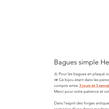
Bagues simple He
⚠️ Pour les bagues en plaqué or,
📣 Ce bijou étant dans les perso
compris entre
3 jours et 3 sema
Merci pour votre patience et vo
Dans l'esprit des forges antiqu
sont nées d'une danse moderne 