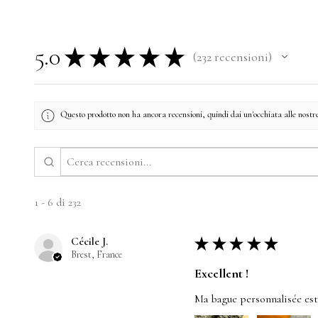
5.0
★
★
★
★
★
232
recensioni
232
Questo prodotto non ha ancora recensioni, quindi dai un'occhiata alle nostre
1 - 6 di 232
Cécile J.
★
★
★
★
★
Brest, France
Excellent !
Ma bague personnalisée est t