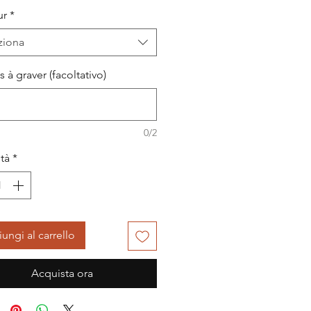
ur
*
ziona
es à graver (facoltativo)
0/2
tà
*
ungi al carrello
Acquista ora