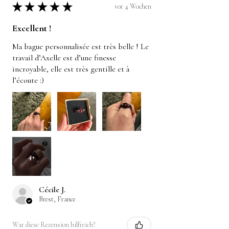
★
★
★
★
★
vor 4 Wochen
Excellent !
Ma bague personnalisée est très belle ! Le
travail d’Axelle est d’une finesse
incroyable, elle est très gentille et à
l’écoute :)
4+
Cécile J.
Brest, France
War diese Rezension hilfreich?