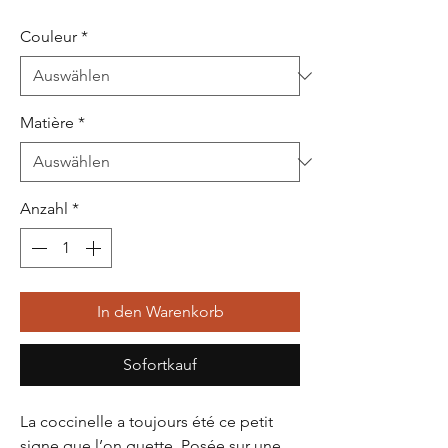
Couleur
*
Matière
*
Anzahl
*
In den Warenkorb
Sofortkauf
La coccinelle a toujours été ce petit
signe que l’on guette. Posée sur une