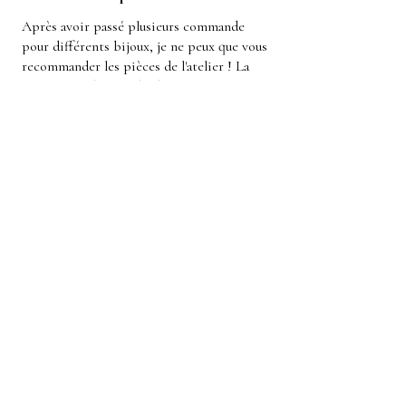
Après avoir passé plusieurs commande
pour différents bijoux, je ne peux que vous
recommander les pièces de l'atelier ! La
qualité et la beauté des bijoux est au
rendez-vo...
ZEIG MEHR
Anonyme
War diese Rezension hilfreich?
Zeig mehr