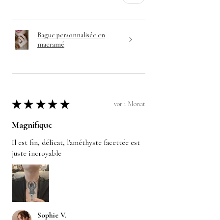
Bague personnalisée en
macramé
★
★
★
★
★
vor 1 Monat
Magnifique
Il est fin, délicat, l'améthyste facettée est
juste incroyable
Sophie V.