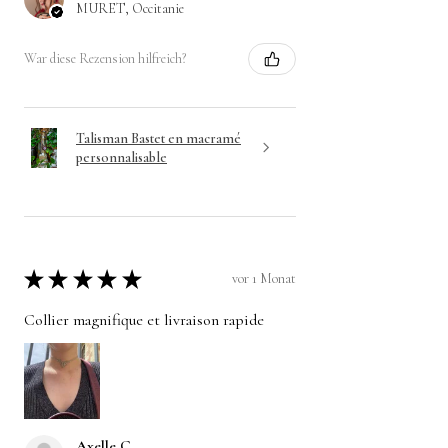
MURET, Occitanie
War diese Rezension hilfreich?
Talisman Bastet en macramé
personnalisable
★
★
★
★
★
vor 1 Monat
Collier magnifique et livraison rapide
Axelle C.