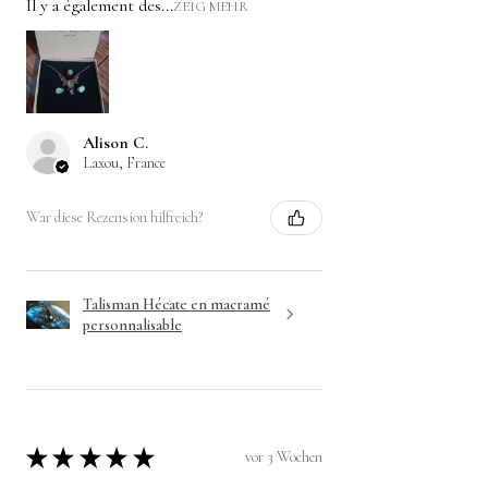
Il y a également des...
ZEIG MEHR
Alison C.
Laxou, France
War diese Rezension hilfreich?
Talisman Hécate en macramé
personnalisable
★
★
★
★
★
vor 3 Wochen