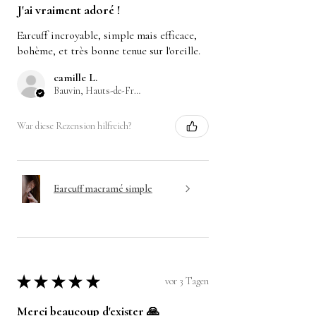
J'ai vraiment adoré !
Earcuff incroyable, simple mais efficace,
bohème, et très bonne tenue sur l'oreille.
camille L.
Bauvin, Hauts-de-France
War diese Rezension hilfreich?
Earcuff macramé simple
★
★
★
★
★
vor 3 Tagen
Merci beaucoup d'exister 🙏