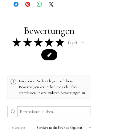
Bewertungen
★
★
★
★
★
232
232
Für dieses Produkt liegen noch keine
Bewertungen vor. Sehen Sie sich daher
stattdessen unsere anderen Bewertungen an.
1 – 6 von 232
Sortiere nach: