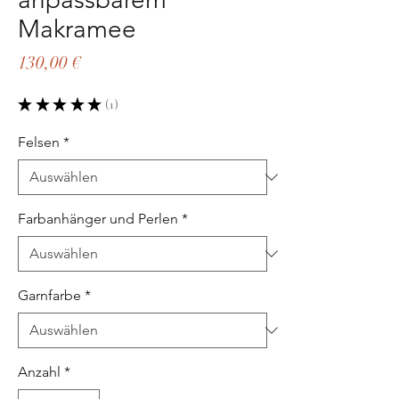
Makramee
Preis
130,00 €
★
★
★
★
★
1
1
Felsen
*
Farbanhänger und Perlen
*
Garnfarbe
*
Anzahl
*