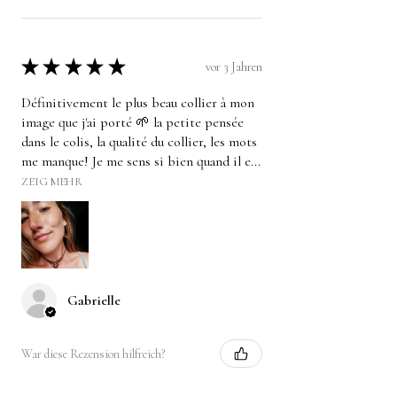
★
★
★
★
★
vor 3 Jahren
Définitivement le plus beau collier à mon
image que j'ai porté 🌱 la petite pensée
dans le colis, la qualité du collier, les mots
me manque! Je me sens si bien quand il e...
ZEIG MEHR
Gabrielle
War diese Rezension hilfreich?