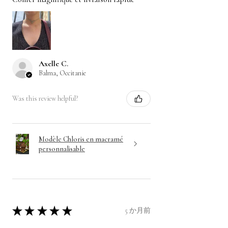
Axelle C.
Balma, Occitanie
Was this review helpful?
Modèle Chloris en macramé
personnalisable
★
★
★
★
★
5 か月前