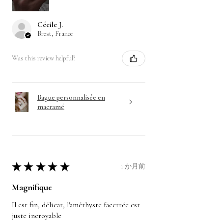
Cécile J.
Brest, France
Was this review helpful?
Bague personnalisée en
macramé
★
★
★
★
★
1 か月前
Magnifique
Il est fin, délicat, l'améthyste facettée est
juste incroyable