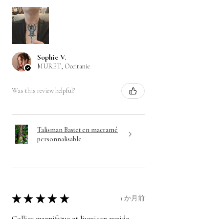
Sophie V.
MURET, Occitanie
Was this review helpful?
Talisman Bastet en macramé
personnalisable
★
★
★
★
★
1 か月前
Collier magnifique et livraison rapide