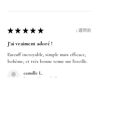
★
★
★
★
★
3 週間前
J'ai vraiment adoré !
Earcuff incroyable, simple mais efficace,
bohème, et très bonne tenue sur l'oreille.
camille L.
Bauvin, Hauts-de-France
Was this review helpful?
Earcuff macramé simple